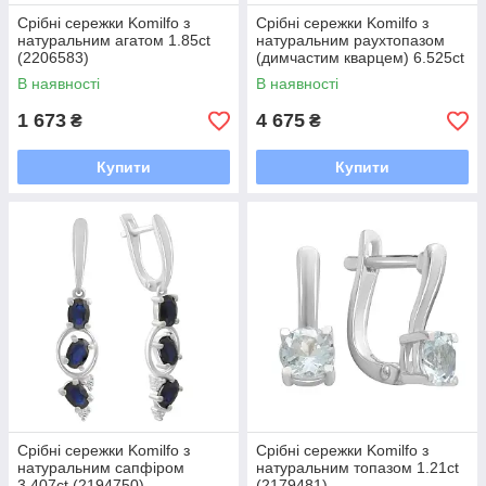
Срібні сережки Komilfo з
Срібні сережки Komilfo з
натуральним агатом 1.85ct
натуральним раухтопазом
(2206583)
(димчастим кварцем) 6.525ct
(2207283)
В наявності
В наявності
1 673
4 675
₴
₴
Купити
Купити
Срібні сережки Komilfo з
Срібні сережки Komilfo з
натуральним сапфіром
натуральним топазом 1.21ct
3.407ct (2194750)
(2179481)