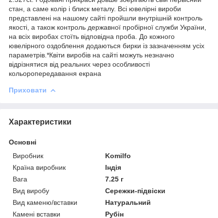
стан, а саме колір і блиск металу. Всі ювелірні вироби
представлені на нашому сайті пройшли внутрішній контроль
якості, а також контроль державної пробірної служби України,
на всіх виробах стоїть відповідна проба. До кожного
ювелірного оздоблення додаються бирки із зазначенням усіх
параметрів.*Квіти виробів на сайті можуть незначно
відрізнятися від реальних через особливості
кольоропередавання екрана
Приховати
Характеристики
Основні
Виробник
Komilfo
Країна виробник
Індія
Вага
7.25 г
Вид виробу
Сережки-підвіски
Вид каменю/вставки
Натуральний
Камені вставки
Рубін