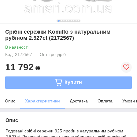
Срібні сережки Komilfo з натуральним
рубіном 2.527ct (2172567)
В наявності
Код: 2172567
Опт і роздріб
11 792
₴
Купити
Опис
Характеристики
Доставка
Оплата
Умови 
Опис
Родовані срібні сережки 925 проби з натуральним рубіном
2.527ct. Родовані прикраси довше зберігають свій первісний