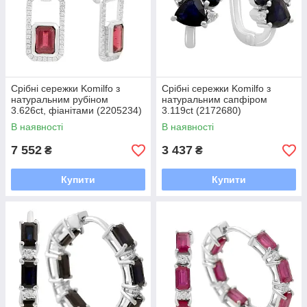
Срібні сережки Komilfo з
Срібні сережки Komilfo з
натуральним рубіном
натуральним сапфіром
3.626ct, фіанітами (2205234)
3.119ct (2172680)
В наявності
В наявності
7 552
3 437
₴
₴
Купити
Купити