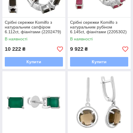
Срібні сережки Komilfo з
Срібні сережки Komilfo з
натуральним сапфіром
натуральним рубіном
6.112ct, фіанітами (2202479)
6.145ct, фіанітами (2205302)
В наявності
В наявності
10 222
9 922
₴
₴
Купити
Купити