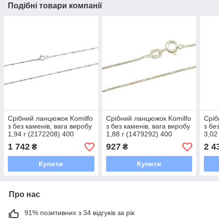
Подібні товари компанії
Срібний ланцюжок Komilfo
Срібний ланцюжок Komilfo
Сріб
з без каменів, вага виробу
з без каменів, вага виробу
з бе
1,94 г (2172208) 400
1,88 г (1479292) 400
3,02
розмір
розмір
розм
1 742
927
2 4
₴
₴
Купити
Купити
Про нас
91% позитивних з 34 відгуків за рік