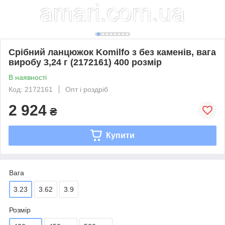
Срібний ланцюжок Komilfo з без каменів, вага
виробу 3,24 г (2172161) 400 розмір
В наявності
Код: 2172161
Опт і роздріб
2 924
₴
Купити
Вага
3.23
3.62
3.9
Розмір