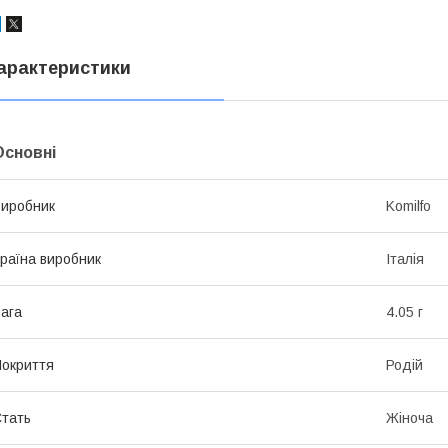
арактеристики
Основні
иробник
Komilfo
раїна виробник
Італія
ага
4.05 г
окриття
Родій
тать
Жіноча