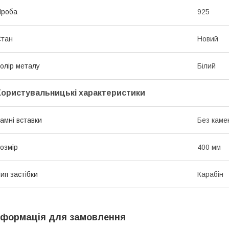
Проба
925
Стан
Новий
олір металу
Білий
Користувальницькі характеристики
амні вставки
Без каме
озмір
400 мм
ип застібки
Карабін
нформація для замовлення