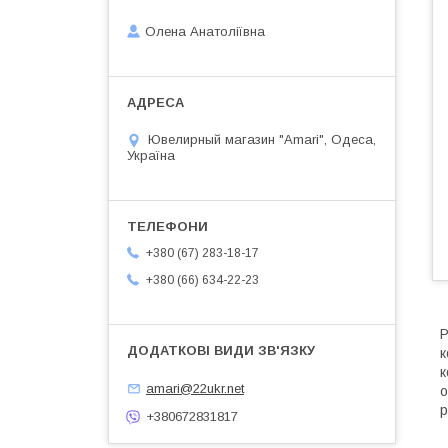
Олена Анатоліївна
Ювелирный магазин "Amari", Одеса,
Україна
+380 (67) 283-18-17
+380 (66) 634-22-23
Р
к
к
amari@22ukr.net
о
р
+380672831817