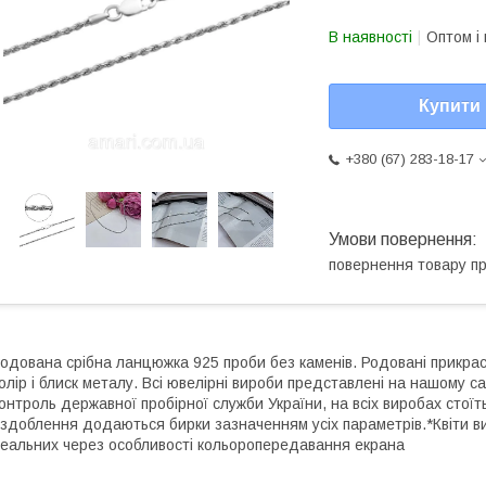
В наявності
Оптом і 
Купити
+380 (67) 283-18-17
повернення товару п
одована срібна ланцюжка 925 проби без каменів. Родовані прикрас
олір і блиск металу. Всі ювелірні вироби представлені на нашому са
онтроль державної пробірної служби України, на всіх виробах стоїт
здоблення додаються бирки зазначенням усіх параметрів.*Квіти ви
еальних через особливості кольоропередавання екрана