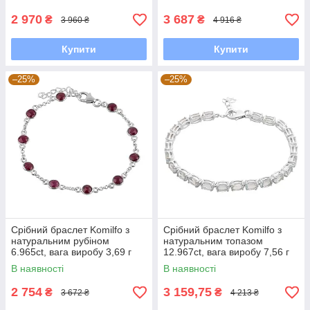
2 970
3 687
₴
₴
3 960 ₴
4 916 ₴
Купити
Купити
–25%
–25%
Срібний браслет Komilfo з
Срібний браслет Komilfo з
натуральним рубіном
натуральним топазом
6.965ct, вага виробу 3,69 г
12.967ct, вага виробу 7,56 г
(2118213) 1821 розмір
(2166627) 1720 розмір
В наявності
В наявності
2 754
3 159,75
₴
₴
3 672 ₴
4 213 ₴