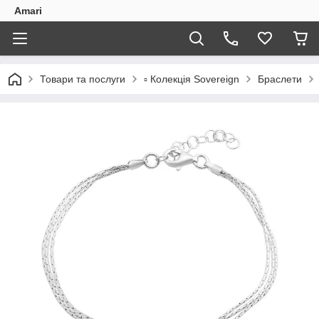
Amari
Товари та послуги
▫️ Колекція Sovereign
Браслети