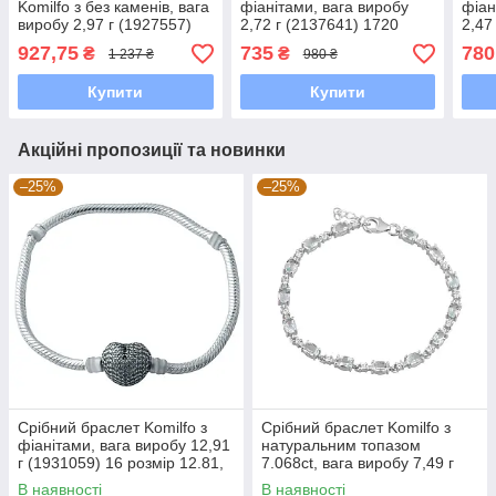
Komilfo з без каменів, вага
фіанітами, вага виробу
фіан
виробу 2,97 г (1927557)
2,72 г (2137641) 1720
2,47
2326 розмір
розмір
розм
927,75
735
780
₴
₴
1 237 ₴
980 ₴
Купити
Купити
Акційні пропозиції та новинки
–25%
–25%
Срібний браслет Komilfo з
Срібний браслет Komilfo з
фіанітами, вага виробу 12,91
натуральним топазом
г (1931059) 16 розмір 12.81,
7.068ct, вага виробу 7,49 г
17 см
(2092940) 1720 розмір
В наявності
В наявності