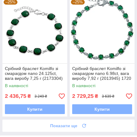
–25%
–25%
Срібний браслет Komilfo зі
Срібний браслет Komilfo зі
смарагдом nano 24.125ct,
смарагдом nano 6.98ct, вага
вага виробу 7,25 г (2173304)
виробу 7,92 г (2013945) 1720
1720 розмір
розмір
В наявності
В наявності
2 436,75
2 729,25
₴
₴
3 249 ₴
3 639 ₴
Купити
Купити
Показати ще