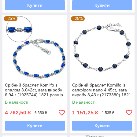
Купити
Купити
–25%
–25%
Срібний браслет Komilfo з
Срібний браслет Komilfo із
опалом 3.042ct, вага виробу
сапфіром nano 4.45ct, вага
6,94 г (1925744) 1821 розмір
виробу 3,43 г (2173380) 1821
розмір
В наявності
В наявності
4 762,50
1 151,25
₴
₴
6 350 ₴
1 535 ₴
Купити
Купити