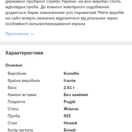
державної пробірної служби України, на всіх виробах стоїть
відповідна проба. До кожного ювелірного оздоблення
додаються бирки зазначенням усіх параметрів.*Квіти виробів
на сайті можуть незначно відрізнятися від реальних через
особливості кольоропередавання екрана
Приховати
Характеристики
Основні
Виробник
Komilfo
Країна виробник
Італія
Вага
2.61 г
Камені вставки
Без каміння
Покриття
Родій
Стать
Жіноча
Проба
925
Стан
Новий
Колір металу
Білий