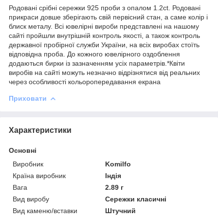
Родовані срібні сережки 925 проби з опалом 1.2ct. Родовані
прикраси довше зберігають свій первісний стан, а саме колір і
блиск металу. Всі ювелірні вироби представлені на нашому
сайті пройшли внутрішній контроль якості, а також контроль
державної пробірної служби України, на всіх виробах стоїть
відповідна проба. До кожного ювелірного оздоблення
додаються бирки із зазначенням усіх параметрів.*Квіти
виробів на сайті можуть незначно відрізнятися від реальних
через особливості кольоропередавання екрана
Приховати
Характеристики
Основні
Виробник
Komilfo
Країна виробник
Індія
Вага
2.89 г
Вид виробу
Сережки класичні
Вид каменю/вставки
Штучний