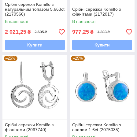
Срібні сережки Komilfo з
натуральним топазом 5.663ct
Срібні сережки Komilfo з
(2179566)
фіанітами (2172017)
В наявності
В наявності
2 021,25
977,25
₴
₴
2 695 ₴
1 303 ₴
Купити
Купити
–25%
–25%
Срібні сережки Komilfo з
Срібні сережки Komilfo з
фіанітами (2067740)
опалом 1.6ct (2075035)