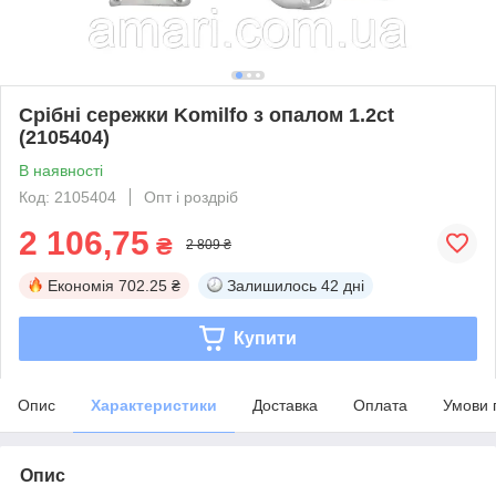
Срібні сережки Komilfo з опалом 1.2ct
(2105404)
В наявності
Код: 2105404
Опт і роздріб
2 106,75
₴
2 809 ₴
Економія
702.25 ₴
Залишилось
42 дні
Купити
Опис
Характеристики
Доставка
Оплата
Умови 
Опис