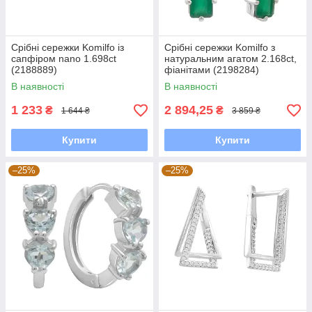
Срібні сережки Komilfo із
Срібні сережки Komilfo з
сапфіром nano 1.698ct
натуральним агатом 2.168ct,
(2188889)
фіанітами (2198284)
В наявності
В наявності
1 233
2 894,25
₴
₴
1 644 ₴
3 859 ₴
Купити
Купити
–25%
–25%