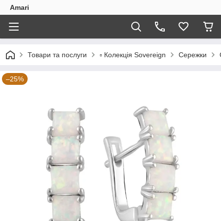
Amari
Товари та послуги
▫️ Колекція Sovereign
Сережки
–25%