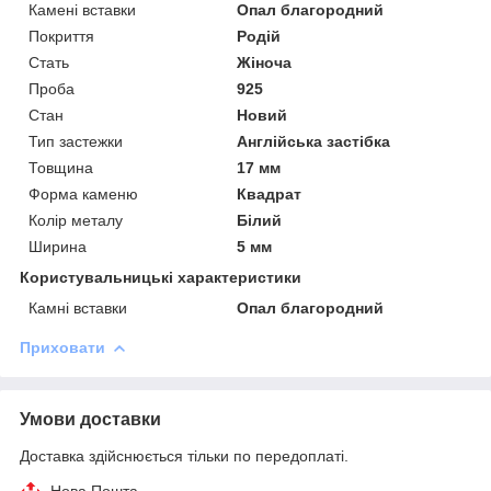
Камені вставки
Опал благородний
Покриття
Родій
Стать
Жіноча
Проба
925
Стан
Новий
Тип застежки
Англійська застібка
Товщина
17 мм
Форма каменю
Квадрат
Колір металу
Білий
Ширина
5 мм
Користувальницькі характеристики
Камні вставки
Опал благородний
Приховати
Умови доставки
Доставка здійснюється тільки по передоплаті.
Нова Пошта