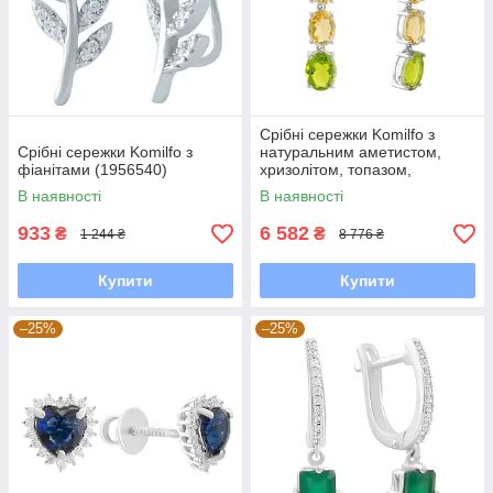
Срібні сережки Komilfo з
Срібні сережки Komilfo з
натуральним аметистом,
фіанітами (1956540)
хризолітом, топазом,
цитрином (2183259)
В наявності
В наявності
933
6 582
₴
₴
1 244 ₴
8 776 ₴
Купити
Купити
–25%
–25%