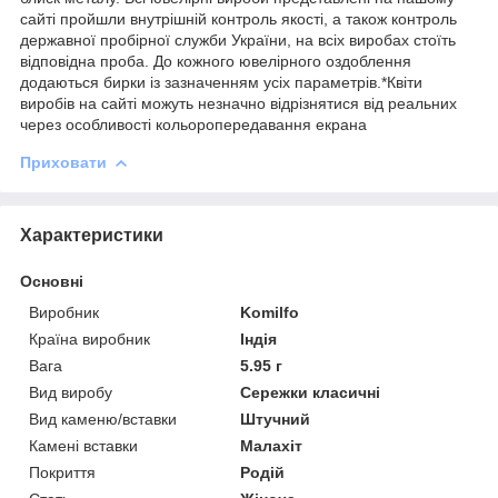
сайті пройшли внутрішній контроль якості, а також контроль
державної пробірної служби України, на всіх виробах стоїть
відповідна проба. До кожного ювелірного оздоблення
додаються бирки із зазначенням усіх параметрів.*Квіти
виробів на сайті можуть незначно відрізнятися від реальних
через особливості кольоропередавання екрана
Приховати
Характеристики
Основні
Виробник
Komilfo
Країна виробник
Індія
Вага
5.95 г
Вид виробу
Сережки класичні
Вид каменю/вставки
Штучний
Камені вставки
Малахіт
Покриття
Родій