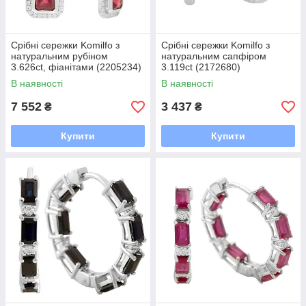
Срібні сережки Komilfo з
Срібні сережки Komilfo з
натуральним рубіном
натуральним сапфіром
3.626ct, фіанітами (2205234)
3.119ct (2172680)
В наявності
В наявності
7 552
3 437
₴
₴
Купити
Купити