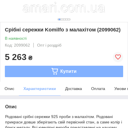
Срібні сережки Komilfo з малахітом (2099062)
В наявності
Код: 2099062
Опт і роздріб
5 263
₴
Купити
Опис
Характеристики
Доставка
Оплата
Умови 
Опис
Родовані срібні сережки 925 проби з малахітом. Родовані
прикраси довше зберігають свій первісний стан, а саме колір і
блиск металу. Всі ювелірні вироби представлені на нашому