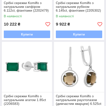
Срібні сережки Komilfo з
Срібні сережки Komilfo з
натуральним сапфіром
натуральним рубіном
6.112ct, фіанітами (2202479)
6.145ct, фіанітами (2205302)
В наявності
В наявності
10 222
9 922
₴
₴
Купити
Купити
Срібні сережки Komilfo з
Срібні сережки Komilfo з
натуральним агатом 1.85ct
натуральним раухтопазом
(2206583)
(димчастим кварцем) 6.525ct