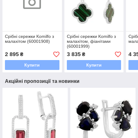
Срібні сережки Komilfo з
Срібні сережки Komilfo з
Сріб
малахітом (60001908)
малахітом, фіанітами
мала
(60001999)
2 895
3 835
4 3
₴
₴
Купити
Купити
Акційні пропозиції та новинки