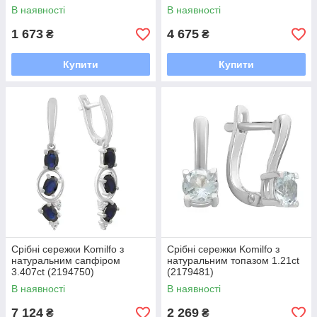
(2207283)
В наявності
В наявності
1 673
4 675
₴
₴
Купити
Купити
Срібні сережки Komilfo з
Срібні сережки Komilfo з
натуральним сапфіром
натуральним топазом 1.21ct
3.407ct (2194750)
(2179481)
В наявності
В наявності
7 124
2 269
₴
₴