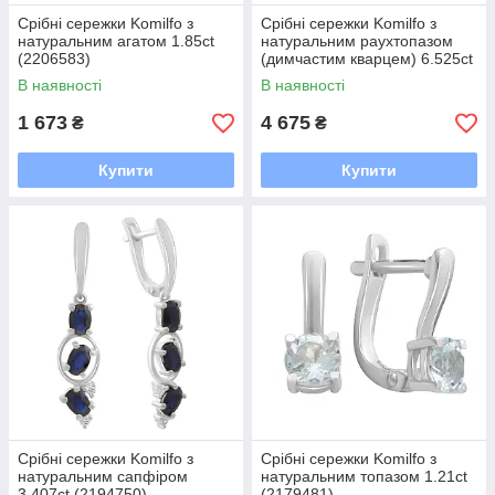
Срібні сережки Komilfo з
Срібні сережки Komilfo з
натуральним агатом 1.85ct
натуральним раухтопазом
(2206583)
(димчастим кварцем) 6.525ct
(2207283)
В наявності
В наявності
1 673
4 675
₴
₴
Купити
Купити
Срібні сережки Komilfo з
Срібні сережки Komilfo з
натуральним сапфіром
натуральним топазом 1.21ct
3.407ct (2194750)
(2179481)