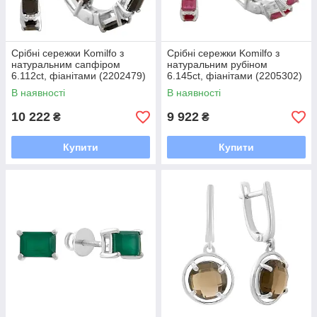
Срібні сережки Komilfo з
Срібні сережки Komilfo з
натуральним сапфіром
натуральним рубіном
6.112ct, фіанітами (2202479)
6.145ct, фіанітами (2205302)
В наявності
В наявності
10 222
9 922
₴
₴
Купити
Купити