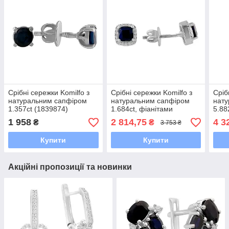
Срібні сережки Komilfo з
Срібні сережки Komilfo з
Сріб
натуральним сапфіром
натуральним сапфіром
нату
1.357ct (1839874)
1.684ct, фіанітами
5.88
(2085539)
1 958
2 814,75
4 3
₴
₴
3 753 ₴
Купити
Купити
Акційні пропозиції та новинки