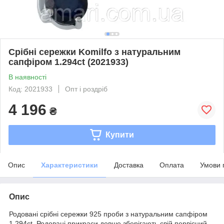
Срібні сережки Komilfo з натуральним
сапфіром 1.294ct (2021933)
В наявності
Код: 2021933
Опт і роздріб
4 196
₴
Купити
Опис
Характеристики
Доставка
Оплата
Умови 
Опис
Родовані срібні сережки 925 проби з натуральним сапфіром
1.294ct. Родовані прикраси довше зберігають свій первісний