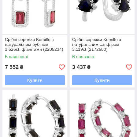
Срібні сережки Komilfo з
Срібні сережки Komilfo з
натуральним рубіном
натуральним сапфіром
3.626ct, фіанітами (2205234)
3.119ct (2172680)
В наявності
В наявності
7 552
3 437
₴
₴
Купити
Купити