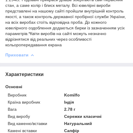
стан, а саме колір і блиск металу. Всі ювелірні вироби
представлені на нашому сайті пройшли внутрішній контроль
якості, а також контроль державної пробірної служби України,
на всіх виробах стоїть відповідна проба. До кожного
ювелірного оздоблення додаються бирки із зазначенням усіх
параметрів.*Квіти виробів на сайті можуть незначно
відрізнятися від реальних через особливості
кольоропередавання екрана
Приховати
Характеристики
Основні
Виробник
Komilfo
Країна виробник
Індія
Вага
2.78 г
Вид виробу
Сережки класичні
Вид каменю/вставки
Натуральний
Камені вставки
Сапфір