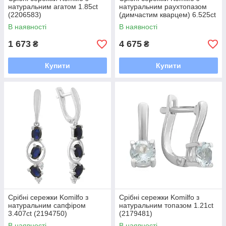
натуральним агатом 1.85ct
натуральним раухтопазом
(2206583)
(димчастим кварцем) 6.525ct
(2207283)
В наявності
В наявності
1 673
4 675
₴
₴
Купити
Купити
Срібні сережки Komilfo з
Срібні сережки Komilfo з
натуральним сапфіром
натуральним топазом 1.21ct
3.407ct (2194750)
(2179481)
В наявності
В наявності