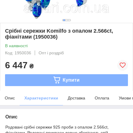
Срібні сережки Komilfo з опалом 2.566ct,
фіанітами (1950036)
В наявності
Код: 1950036
Опт і роздріб
6 447
₴
Купити
Опис
Характеристики
Доставка
Оплата
Умови 
Опис
Родовані срібні сережки 925 проби з опалом 2.566ct,
фіанітами. Родовані прикраси довше зберігають свій