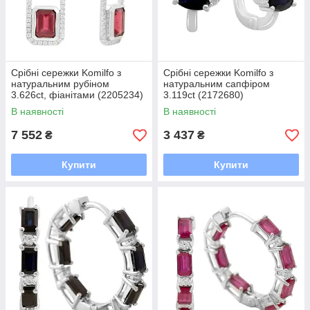
Срібні сережки Komilfo з
Срібні сережки Komilfo з
натуральним рубіном
натуральним сапфіром
3.626ct, фіанітами (2205234)
3.119ct (2172680)
В наявності
В наявності
7 552
3 437
₴
₴
Купити
Купити