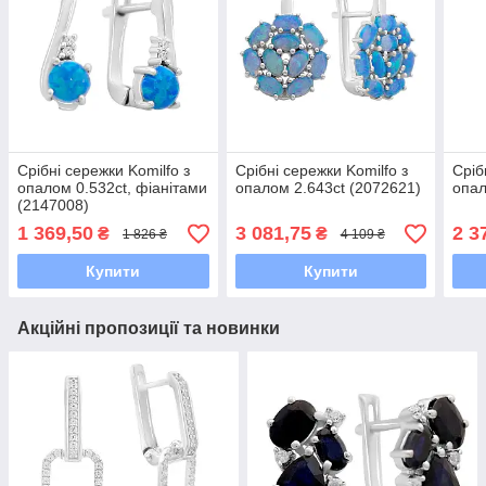
Срібні сережки Komilfo з
Срібні сережки Komilfo з
Сріб
опалом 0.532ct, фіанітами
опалом 2.643ct (2072621)
опал
(2147008)
1 369,50
3 081,75
2 3
₴
₴
1 826 ₴
4 109 ₴
Купити
Купити
Акційні пропозиції та новинки