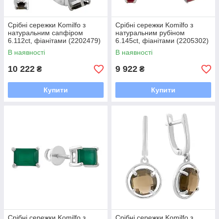
Срібні сережки Komilfo з
Срібні сережки Komilfo з
натуральним сапфіром
натуральним рубіном
6.112ct, фіанітами (2202479)
6.145ct, фіанітами (2205302)
В наявності
В наявності
10 222
9 922
₴
₴
Купити
Купити
Срібні сережки Komilfo з
Срібні сережки Komilfo з