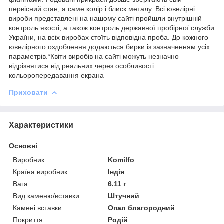
первісний стан, а саме колір і блиск металу. Всі ювелірні
вироби представлені на нашому сайті пройшли внутрішній
контроль якості, а також контроль державної пробірної служби
України, на всіх виробах стоїть відповідна проба. До кожного
ювелірного оздоблення додаються бирки із зазначенням усіх
параметрів.*Квіти виробів на сайті можуть незначно
відрізнятися від реальних через особливості
кольоропередавання екрана
Приховати
Характеристики
Основні
Виробник
Komilfo
Країна виробник
Індія
Вага
6.11 г
Вид каменю/вставки
Штучний
Камені вставки
Опал благородний
Покриття
Родій