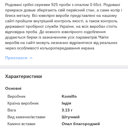
Родовані срібні сережки 925 проби з опалом 0.65ct. Родовані
прикраси довше зберігають свій первісний стан, а саме колір і
блиск металу. Всі ювелірні вироби представлені на нашому
сайті пройшли внутрішній контроль якості, а також контроль
державної пробірної служби України, на всіх виробах стоїть
відповідна проба. До кожного ювелірного оздоблення
додаються бирки із зазначенням усіх параметрів.*Квіти
виробів на сайті можуть незначно відрізнятися від реальних
через особливості кольоропередавання екрана
Приховати
Характеристики
Основні
Виробник
Komilfo
Країна виробник
Індія
Вага
3.13 г
Вид каменю/вставки
Штучний
Камені вставки
Опал благородний