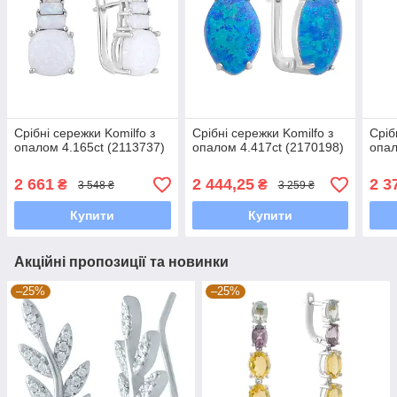
Срібні сережки Komilfo з
Срібні сережки Komilfo з
Сріб
опалом 4.165ct (2113737)
опалом 4.417ct (2170198)
опал
2 661
2 444,25
2 3
₴
₴
3 548 ₴
3 259 ₴
Купити
Купити
Акційні пропозиції та новинки
–25%
–25%