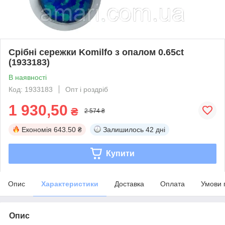
Срібні сережки Komilfo з опалом 0.65ct
(1933183)
В наявності
Код: 1933183
Опт і роздріб
1 930,50
₴
2 574 ₴
Економія
643.50 ₴
Залишилось
42 дні
Купити
Опис
Характеристики
Доставка
Оплата
Умови 
Опис