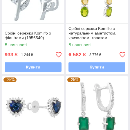
Срібні сережки Komilfo з
Срібні сережки Komilfo з
натуральним аметистом,
фіанітами (1956540)
хризолітом, топазом,
цитрином (2183259)
В наявності
В наявності
933
6 582
₴
₴
1 244 ₴
8 776 ₴
Купити
Купити
–25%
–25%