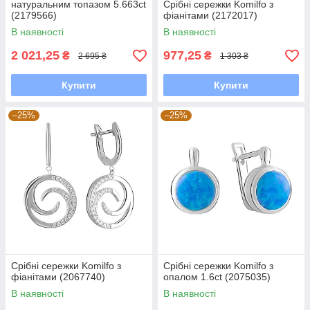
натуральним топазом 5.663ct
Срібні сережки Komilfo з
(2179566)
фіанітами (2172017)
В наявності
В наявності
2 021,25
977,25
₴
₴
2 695 ₴
1 303 ₴
Купити
Купити
–25%
–25%
Срібні сережки Komilfo з
Срібні сережки Komilfo з
фіанітами (2067740)
опалом 1.6ct (2075035)
В наявності
В наявності