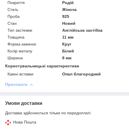
Покриття
Родій
Стать
Жіноча
Проба
925
Стан
Новий
Тип застежки
Англійська застібка
Товщина
11 мм
Форма каменю
Круг
Колір металу
Білий
Ширина
8 мм
Користувальницькі характеристики
Камні вставки
Опал благородний
Приховати
Умови доставки
Доставка здійснюється тільки по передоплаті.
Нова Пошта