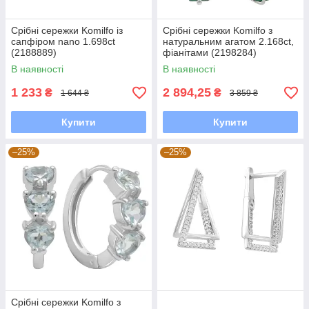
Срібні сережки Komilfo із
Срібні сережки Komilfo з
сапфіром nano 1.698ct
натуральним агатом 2.168ct,
(2188889)
фіанітами (2198284)
В наявності
В наявності
1 233
2 894,25
₴
₴
1 644 ₴
3 859 ₴
Купити
Купити
–25%
–25%
Срібні сережки Komilfo з