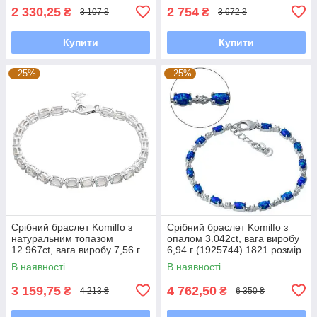
2 330,25
2 754
₴
₴
3 107 ₴
3 672 ₴
Купити
Купити
–25%
–25%
Срібний браслет Komilfo з
Срібний браслет Komilfo з
натуральним топазом
опалом 3.042ct, вага виробу
12.967ct, вага виробу 7,56 г
6,94 г (1925744) 1821 розмір
(2166627) 1720 розмір
В наявності
В наявності
3 159,75
4 762,50
₴
₴
4 213 ₴
6 350 ₴