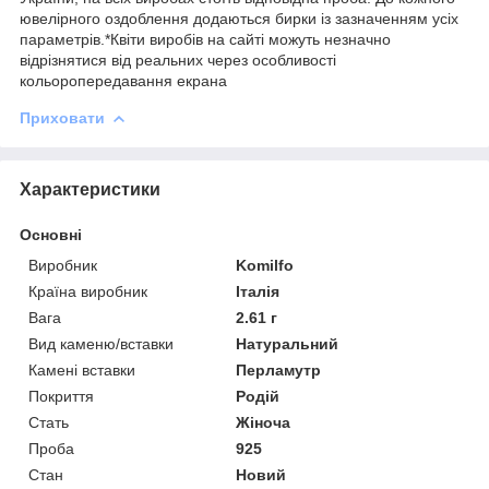
ювелірного оздоблення додаються бирки із зазначенням усіх
параметрів.*Квіти виробів на сайті можуть незначно
відрізнятися від реальних через особливості
кольоропередавання екрана
Приховати
Характеристики
Основні
Виробник
Komilfo
Країна виробник
Італія
Вага
2.61 г
Вид каменю/вставки
Натуральний
Камені вставки
Перламутр
Покриття
Родій
Стать
Жіноча
Проба
925
Стан
Новий