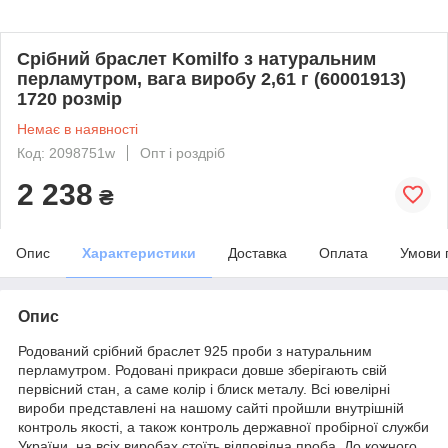
Срібний браслет Komilfo з натуральним
перламутром, вага виробу 2,61 г (60001913)
1720 розмір
Немає в наявності
Код: 2098751w
Опт і роздріб
2 238
₴
Опис
Характеристики
Доставка
Оплата
Умови 
Опис
Родований срібний браслет 925 проби з натуральним
перламутром. Родовані прикраси довше зберігають свій
первісний стан, а саме колір і блиск металу. Всі ювелірні
вироби представлені на нашому сайті пройшли внутрішній
контроль якості, а також контроль державної пробірної служби
України, на всіх виробах стоїть відповідна проба. До кожного