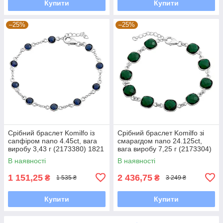
Купити
Купити
–25%
–25%
Срібний браслет Komilfo із
Срібний браслет Komilfo зі
сапфіром nano 4.45ct, вага
смарагдом nano 24.125ct,
виробу 3,43 г (2173380) 1821
вага виробу 7,25 г (2173304)
розмір
1720 розмір
В наявності
В наявності
1 151,25
2 436,75
₴
₴
1 535 ₴
3 249 ₴
Купити
Купити