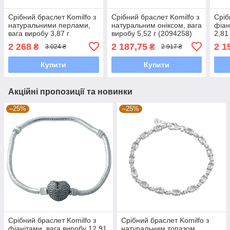
Срібний браслет Komilfo з
Срібний браслет Komilfo з
Сріб
натуральними перлами,
натуральним оніксом, вага
фіан
вага виробу 3,87 г
виробу 5,52 г (2094258)
2,81
(2162889) 1720 розмір
1720 розмір
розм
2 268
2 187,75
2 1
₴
₴
3 024 ₴
2 917 ₴
Купити
Купити
Акційні пропозиції та новинки
–25%
–25%
Срібний браслет Komilfo з
Срібний браслет Komilfo з
фіанітами, вага виробу 12,91
натуральним топазом