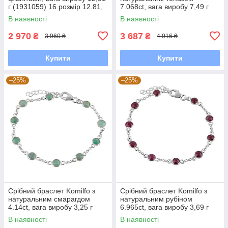
г (1931059) 16 розмір 12.81,
7.068ct, вага виробу 7,49 г
17 см
(2092940) 1720 розмір
В наявності
В наявності
2 970
3 687
₴
₴
3 960 ₴
4 916 ₴
Купити
Купити
–25%
–25%
Срібний браслет Komilfo з
Срібний браслет Komilfo з
натуральним смарагдом
натуральним рубіном
4.14ct, вага виробу 3,25 г
6.965ct, вага виробу 3,69 г
(2118251) 1720 розмір
(2118213) 1821 розмір
В наявності
В наявності