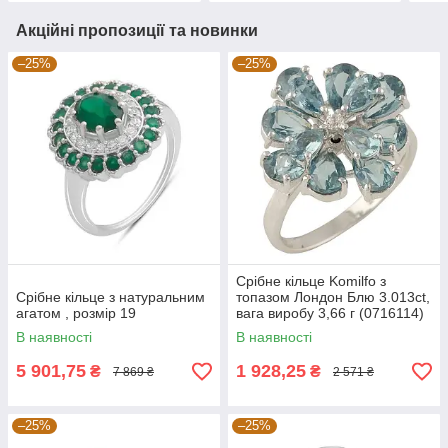
Акційні пропозиції та новинки
–25%
–25%
Срібне кільце Komilfo з
Срібне кільце з натуральним
топазом Лондон Блю 3.013ct,
агатом , розмір 19
вага виробу 3,66 г (0716114)
17 розмір
В наявності
В наявності
5 901,75
1 928,25
₴
₴
7 869 ₴
2 571 ₴
–25%
–25%