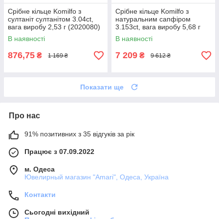
Срібне кільце Komilfo з
Срібне кільце Komilfo з
султаніт султанітом 3.04ct,
натуральним сапфіром
вага виробу 2,53 г (2020080)
3.153ct, вага виробу 5,68 г
18 розмір 2.24, 18.5
(0468839) 19 розмір 6.58, 18
В наявності
В наявності
876,75
7 209
₴
₴
1 169 ₴
9 612 ₴
Показати ще
Про нас
91% позитивних з 35 відгуків за рік
Працює з 07.09.2022
м. Одеса
Ювелирный магазин "Amari", Одеса, Україна
Контакти
Сьогодні вихідний