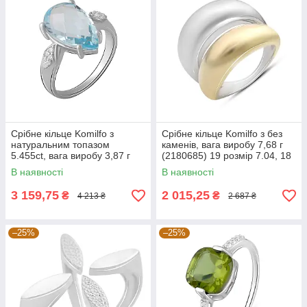
Срібне кільце Komilfo з
Срібне кільце Komilfo з без
натуральним топазом
каменів, вага виробу 7,68 г
5.455ct, вага виробу 3,87 г
(2180685) 19 розмір 7.04, 18
(2042662) 17.5 розмір
В наявності
В наявності
3 159,75
2 015,25
₴
₴
4 213 ₴
2 687 ₴
–25%
–25%