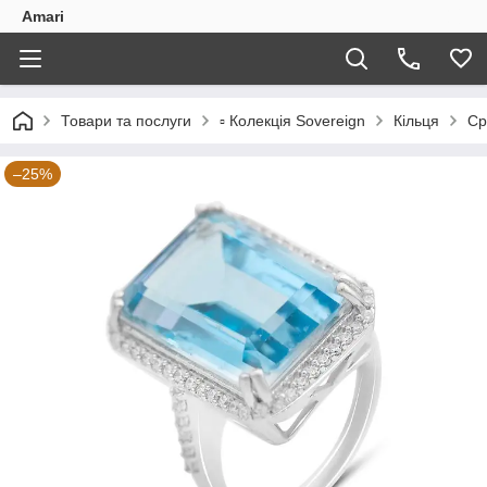
Amari
Товари та послуги
▫️ Колекція Sovereign
Кільця
Ср
–25%