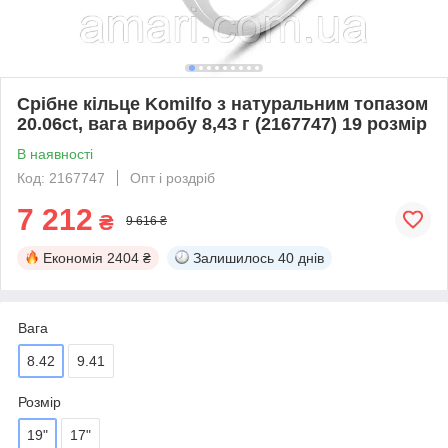
Срібне кільце Komilfo з натуральним топазом
20.06ct, вага виробу 8,43 г (2167747) 19 розмір
В наявності
Код: 2167747
Опт і роздріб
7 212
₴
9 616 ₴
Економія
2404 ₴
Залишилось
40 днів
Вага
8.42
9.41
Розмір
19"
17"