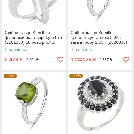
Срібне кільце Komilfo з
Срібне кільце Komilfo з
фіанітами, вага виробу 6,07 г
султаніт султанітом 3.04ct,
(2161868) 18 розмір 6.43,
вага виробу 2,53 г (2020080)
19.5
18 розмір 2.19, 17"
В наявності
В наявності
2 478
1 242,75
₴
₴
3 304 ₴
1 657 ₴
–25%
–25%