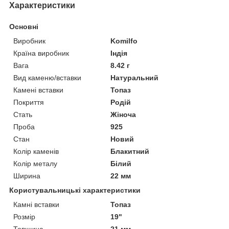
Характеристики
Основні
Виробник
Komilfo
Країна виробник
Індія
Вага
8.42 г
Вид каменю/вставки
Натуральний
Камені вставки
Топаз
Покриття
Родій
Стать
Жіноча
Проба
925
Стан
Новий
Колір каменів
Блакитний
Колір металу
Білий
Ширина
22 мм
Користувальницькі характеристики
Камні вставки
Топаз
Розмір
19"
Товщина
21 мм