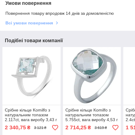
Умови повернення
Повернення товару впродовж 14 днів за домовленістю
Всі умови повернення
Подібні товари компанії
Срібне кільце Komilfo з
Срібне кільце Komilfo з
Сріб
натуральним топазом
натуральним топазом
нату
2.117ct, вага виробу 3,43 г
5.755ct, вага виробу 4,53 г
2.4c
(2188360) 18.5 розмір
(2042600) 19 розмір
(216
2 340,75
2 714,25
1 5
₴
₴
3 121 ₴
3 619 ₴
3.22, 17"