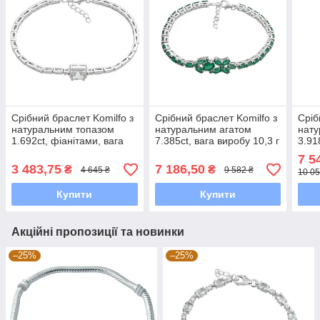
Срібний браслет Komilfo з
Срібний браслет Komilfo з
Сріб
натуральним топазом
натуральним агатом
нату
1.692ct, фіанітами, вага
7.385ct, вага виробу 10,3 г
3.91
виробу 7,99 г (2190899)
(2197201) 1720 розмір
г (2
7 5
1720 розмір
3 483,75
7 186,50
₴
₴
4 645 ₴
9 582 ₴
10 05
Купити
Купити
Акційні пропозиції та новинки
–25%
–25%