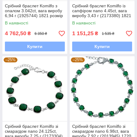
Срібний браслет Komilfo з
Срібний браслет Komilfo із
опалом 3.042ct, вага виробу
сапфіром nano 4.45ct, вага
6,94 г (1925744) 1821 розмір
виробу 3,43 г (2173380) 1821
розмір
В наявності
В наявності
4 762,50
1 151,25
₴
₴
6 350 ₴
1 535 ₴
Купити
Купити
–25%
–25%
Срібний браслет Komilfo зі
Срібний браслет Komilfo зі
смарагдом nano 24.125ct,
смарагдом nano 6.98ct, вага
вага виробу 7,25 г (2173304)
виробу 7,92 г (2013945) 1720