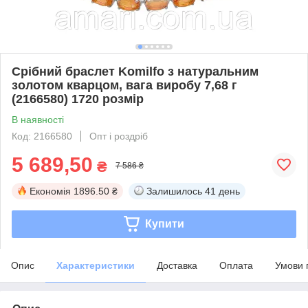
Срібний браслет Komilfo з натуральним
золотом кварцом, вага виробу 7,68 г
(2166580) 1720 розмір
В наявності
Код: 2166580
Опт і роздріб
5 689,50
₴
7 586 ₴
Економія
1896.50 ₴
Залишилось
41 день
Купити
Опис
Характеристики
Доставка
Оплата
Умови 