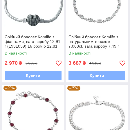
Срібний браслет Komilfo з
Срібний браслет Komilfo з
фіанітами, вага виробу 12,91
натуральним топазом
г (1931059) 16 розмір 12.81,
7.068ct, вага виробу 7,49 г
17 см
(2092940) 1720 розмір
В наявності
В наявності
2 970
3 687
₴
₴
3 960 ₴
4 916 ₴
Купити
Купити
–25%
–25%