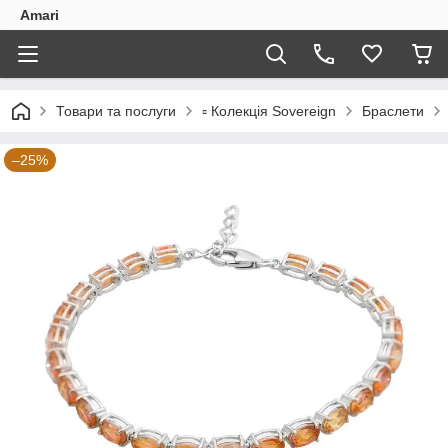
Amari
Товари та послуги
▫️ Колекція Sovereign
Браслети
–25%