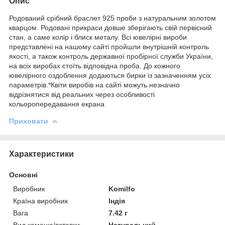
Опис
Родований срібний браслет 925 проби з натуральним золотом
кварцом. Родовані прикраси довше зберігають свій первісний
стан, а саме колір і блиск металу. Всі ювелірні вироби
представлені на нашому сайті пройшли внутрішній контроль
якості, а також контроль державної пробірної служби України,
на всіх виробах стоїть відповідна проба. До кожного
ювелірного оздоблення додаються бирки із зазначенням усіх
параметрів.*Квіти виробів на сайті можуть незначно
відрізнятися від реальних через особливості
кольоропередавання екрана
Приховати
Характеристики
Основні
Виробник
Komilfo
Країна виробник
Індія
Вага
7.42 г
Вид каменю/вставки
Натуральний