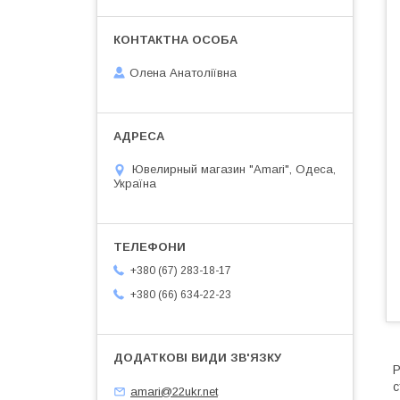
Олена Анатоліївна
Ювелирный магазин "Amari", Одеса,
Україна
+380 (67) 283-18-17
+380 (66) 634-22-23
Р
с
amari@22ukr.net