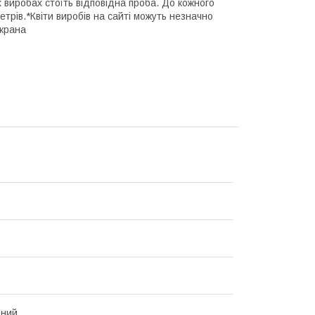
х виробах стоїть відповідна проба. До кожного
трів.*Квіти виробів на сайті можуть незначно
екрана
ьний