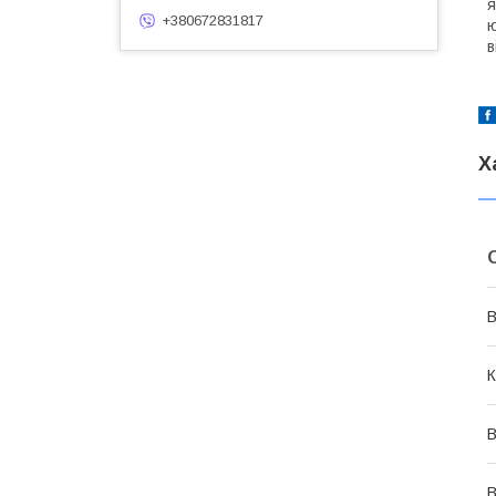
я
+380672831817
ю
в
Х
В
К
В
В