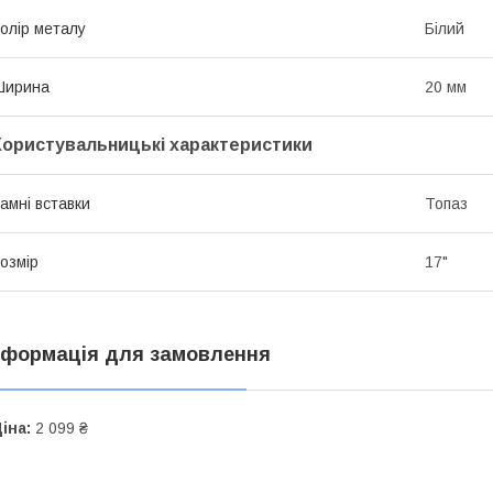
олір металу
Білий
Ширина
20 мм
Користувальницькі характеристики
амні вставки
Топаз
озмір
17"
нформація для замовлення
іна:
2 099 ₴