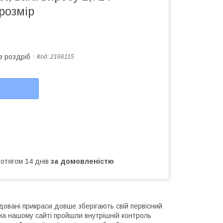
 розмір
в роздріб
Код:
2166115
ротягом 14 днів
за домовленістю
довані прикраси довше зберігають свій первісний
і на нашому сайті пройшли внутрішній контроль