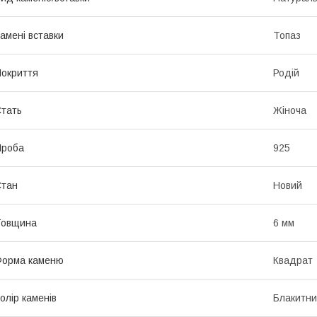
амені вставки
Топаз
окриття
Родій
тать
Жіноча
Проба
925
Стан
Новий
Товщина
6 мм
Форма каменю
Квадрат
олір каменів
Блакитн