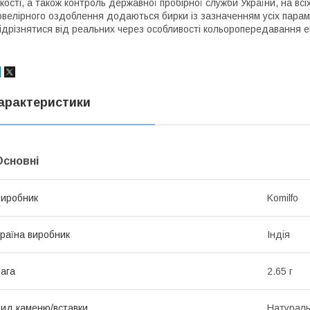
кості, а також контроль державної пробірної служби України, на всі
велірного оздоблення додаються бирки із зазначенням усіх параме
ідрізнятися від реальних через особливості кольоропередавання 
арактеристики
Основні
иробник
Komilfo
раїна виробник
Індія
ага
2.65 г
ид каменю/вставки
Натурал