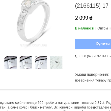
(2166115) 17
2 099 ₴
В наявності
Оптом і 
Купити
+380 (67) 283-18-17
повернення товару п
одоване срібне кільце 925 проби з натуральним топазом 0.87ct. Ро
тан, а саме колір і блиск металу. Всі ювелірні вироби представлен