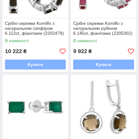
Срібні сережки Komilfo з
Срібні сережки Komilfo з
натуральним сапфіром
натуральним рубіном
6.112ct, фіанітами (2202479)
6.145ct, фіанітами (2205302)
В наявності
В наявності
10 222
9 922
₴
₴
Купити
Купити