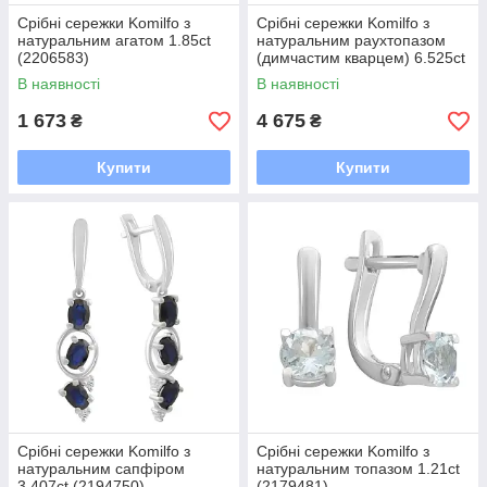
Срібні сережки Komilfo з
Срібні сережки Komilfo з
натуральним агатом 1.85ct
натуральним раухтопазом
(2206583)
(димчастим кварцем) 6.525ct
(2207283)
В наявності
В наявності
1 673
4 675
₴
₴
Купити
Купити
Срібні сережки Komilfo з
Срібні сережки Komilfo з
натуральним сапфіром
натуральним топазом 1.21ct
3.407ct (2194750)
(2179481)