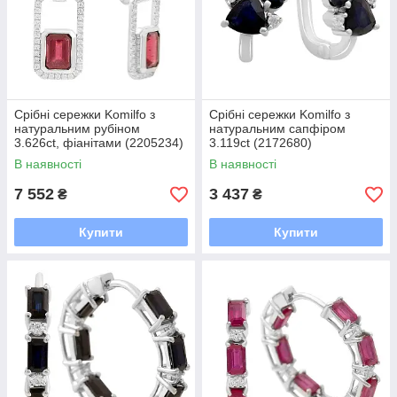
Срібні сережки Komilfo з
Срібні сережки Komilfo з
натуральним рубіном
натуральним сапфіром
3.626ct, фіанітами (2205234)
3.119ct (2172680)
В наявності
В наявності
7 552
3 437
₴
₴
Купити
Купити