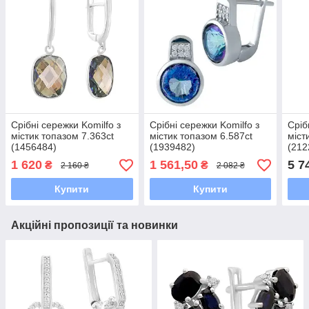
Срібні сережки Komilfo з
Срібні сережки Komilfo з
Сріб
містик топазом 7.363ct
містик топазом 6.587ct
міст
(1456484)
(1939482)
(212
1 620
1 561,50
5 7
₴
₴
2 160 ₴
2 082 ₴
Купити
Купити
Акційні пропозиції та новинки