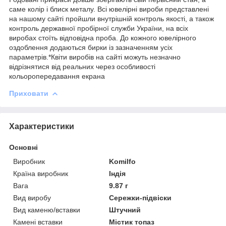
саме колір і блиск металу. Всі ювелірні вироби представлені
на нашому сайті пройшли внутрішній контроль якості, а також
контроль державної пробірної служби України, на всіх
виробах стоїть відповідна проба. До кожного ювелірного
оздоблення додаються бирки із зазначенням усіх
параметрів.*Квіти виробів на сайті можуть незначно
відрізнятися від реальних через особливості
кольоропередавання екрана
Приховати
Характеристики
Основні
Виробник
Komilfo
Країна виробник
Індія
Вага
9.87 г
Вид виробу
Сережки-підвіски
Вид каменю/вставки
Штучний
Камені вставки
Містик топаз