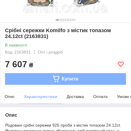
Срібні сережки Komilfo з містик топазом
24.12ct (2163831)
В наявності
Код: 2163831
Опт і роздріб
7 607
₴
Купити
Опис
Характеристики
Доставка
Оплата
Умови 
Опис
Родовані срібні сережки 925 проби з містик топазом 24.12ct.
Родовані прикраси довше зберігають свій первісний стан, а