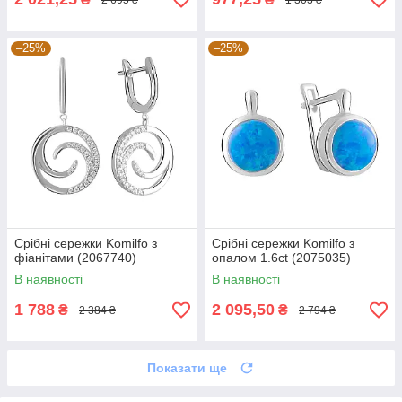
–25%
–25%
Срібні сережки Komilfo з
Срібні сережки Komilfo з
фіанітами (2067740)
опалом 1.6ct (2075035)
В наявності
В наявності
1 788
2 095,50
₴
₴
2 384 ₴
2 794 ₴
Показати ще