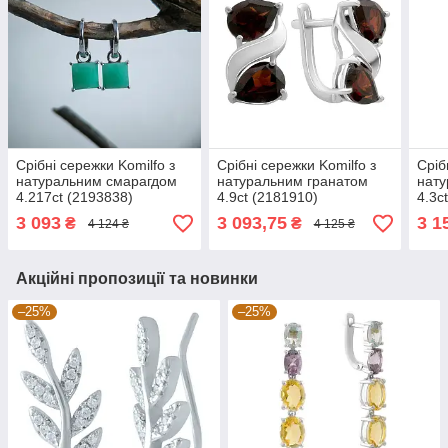
Срібні сережки Komilfo з
Срібні сережки Komilfo з
Сріб
натуральним смарагдом
натуральним гранатом
нату
4.217ct (2193838)
4.9ct (2181910)
4.3c
3 093
3 093,75
3 1
₴
₴
4 124 ₴
4 125 ₴
Акційні пропозиції та новинки
–25%
–25%