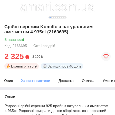
Срібні сережки Komilfo з натуральним
аметистом 4.935ct (2163695)
В наявності
Код: 2163695
Опт і роздріб
2 325
₴
3 100 ₴
Економія
775 ₴
Залишилось
40 днів
Опис
Характеристики
Доставка
Оплата
Умови 
Опис
Родовані срібні сережки 925 проби з натуральним аметистом
4.935ct. Родовані прикраси довше зберігають свій первісний