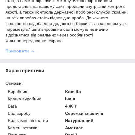
стан, а саме колір і блиск металу. Всі ювелірні вироби
представлені на нашому сайті пройшли внутрішній контроль
якості, а також контроль державної пробірної служби України,
на всіх виробах стоїть відповідна проба. До кожного
ювелірного оздоблення додаються бирки із зазначенням усіх
параметрів.*Квіти виробів на сайті можуть незначно
відрізнятися від реальних через особливості
кольоропередавання екрана
Приховати
Характеристики
Основні
Виробник
Komilfo
Країна виробник
Індія
Вага
4.46 г
Вид виробу
Сережки класичні
Вид каменю/вставки
Натуральний
Камені вставки
Аметист
Покриття
Родій