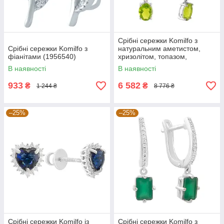
Срібні сережки Komilfo з
Срібні сережки Komilfo з
натуральним аметистом,
фіанітами (1956540)
хризолітом, топазом,
цитрином (2183259)
В наявності
В наявності
933
6 582
₴
₴
1 244 ₴
8 776 ₴
–25%
–25%
Срібні сережки Komilfo із
Срібні сережки Komilfo з