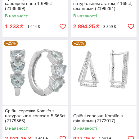
сапфіром nano 1.698ct
натуральним агатом 2.168ct,
(2188889)
фіанітами (2198284)
В наявності
В наявності
1 233
2 894,25
₴
₴
1 644 ₴
3 859 ₴
–25%
–25%
Срібні сережки Komilfo з
натуральним топазом 5.663ct
Срібні сережки Komilfo з
(2179566)
фіанітами (2172017)
В наявності
В наявності
2 021,25
977,25
₴
₴
2 695 ₴
1 303 ₴