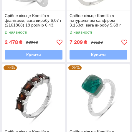
Срібне кільце Komilfo з
Срібне кільце Komilfo з
фіанітами, вага виробу 6,07 г
натуральним сапфіром
(2161868) 18 розмір 6.43,
3.153ct, вага виробу 5,68 г
19.5
(0468839) 19 розмір 6.58, 18
В наявності
В наявності
2 478
7 209
₴
₴
3 304 ₴
9 612 ₴
Купити
Купити
–25%
–25%
Срібне кільце Komilfo з
Срібне кільце Komilfo з