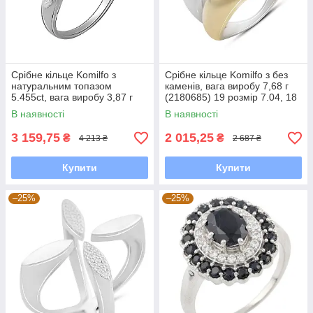
Срібне кільце Komilfo з
Срібне кільце Komilfo з без
натуральним топазом
каменів, вага виробу 7,68 г
5.455ct, вага виробу 3,87 г
(2180685) 19 розмір 7.04, 18
(2042662) 17.5 розмір
В наявності
В наявності
3 159,75
2 015,25
₴
₴
4 213 ₴
2 687 ₴
Купити
Купити
–25%
–25%