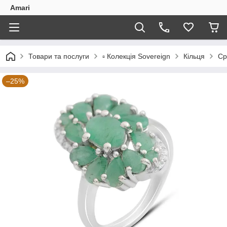
Amari
Товари та послуги
▫️ Колекція Sovereign
Кільця
Ср
–25%