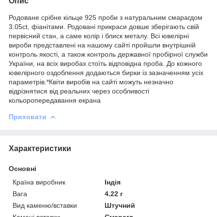
Опис
Родоване срібне кільце 925 проби з натуральним смарагдом
3.05ct, фіанітами. Родовані прикраси довше зберігають свій
первісний стан, а саме колір і блиск металу. Всі ювелірні
вироби представлені на нашому сайті пройшли внутрішній
контроль якості, а також контроль державної пробірної служби
України, на всіх виробах стоїть відповідна проба. До кожного
ювелірного оздоблення додаються бирки із зазначенням усіх
параметрів.*Квіти виробів на сайті можуть незначно
відрізнятися від реальних через особливості
кольоропередавання екрана
Приховати
Характеристики
Основні
Країна виробник
Індія
Вага
4.22 г
Вид каменю/вставки
Штучний
Камені вставки
Смарагд