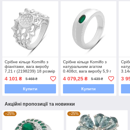
Срібне кільце Komilfo з
Срібне кільце Komilfo з
Сріб
фіанітами, вага виробу
натуральним агатом
нату
7,21 г (2198239) 18 розмір
0.408ct, вага виробу 5,9 г
3.14
(2171133) 18 розмір 5.05,
виро
4 101
4 079,25
3 9
₴
₴
5 468 ₴
5 439 ₴
17.5
18 р
Купити
Купити
Акційні пропозиції та новинки
–25%
–25%