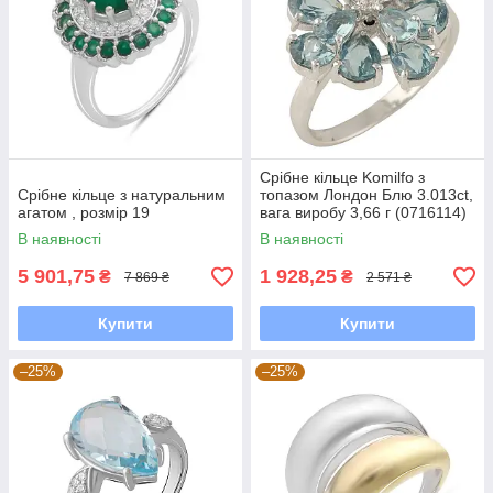
Срібне кільце Komilfo з
Срібне кільце з натуральним
топазом Лондон Блю 3.013ct,
агатом , розмір 19
вага виробу 3,66 г (0716114)
17 розмір
В наявності
В наявності
5 901,75
1 928,25
₴
₴
7 869 ₴
2 571 ₴
Купити
Купити
–25%
–25%