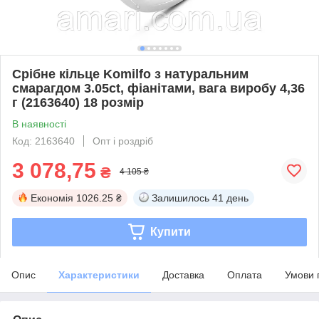
Срібне кільце Komilfo з натуральним
смарагдом 3.05ct, фіанітами, вага виробу 4,36
г (2163640) 18 розмір
В наявності
Код: 2163640
Опт і роздріб
3 078,75
₴
4 105 ₴
Економія
1026.25 ₴
Залишилось
41 день
Купити
Опис
Характеристики
Доставка
Оплата
Умови 