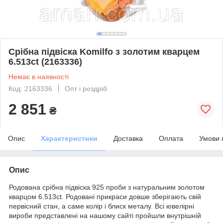
Срібна підвіска Komilfo з золотим кварцем
6.513ct (2163336)
Немає в наявності
Код: 2163336
Опт і роздріб
2 851
₴
Опис
Характеристики
Доставка
Оплата
Умови 
Опис
Родована срібна підвіска 925 проби з натуральним золотом
кварцом 6.513ct. Родовані прикраси довше зберігають свій
первісний стан, а саме колір і блиск металу. Всі ювелірні
вироби представлені на нашому сайті пройшли внутрішній