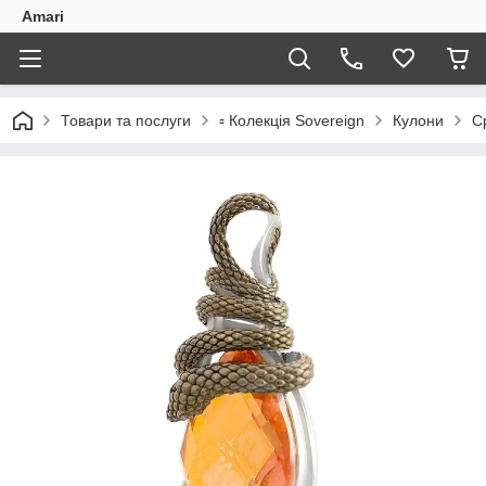
Amari
Товари та послуги
▫️ Колекція Sovereign
Кулони
С