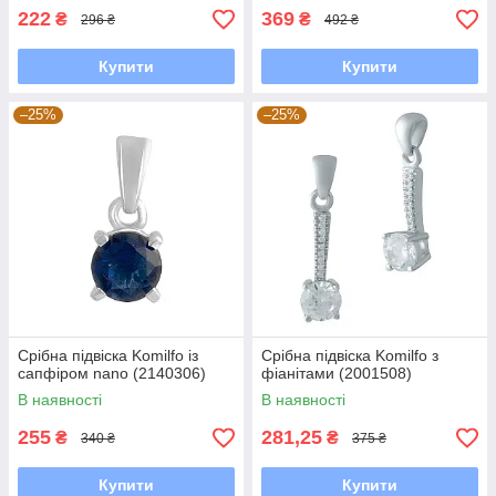
222
369
₴
₴
296 ₴
492 ₴
Купити
Купити
–25%
–25%
Срібна підвіска Komilfo із
Срібна підвіска Komilfo з
сапфіром nano (2140306)
фіанітами (2001508)
В наявності
В наявності
255
281,25
₴
₴
340 ₴
375 ₴
Купити
Купити