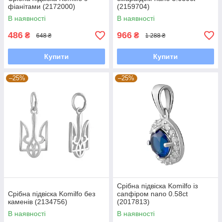
фіанітами (2172000)
(2159704)
В наявності
В наявності
486
966
₴
₴
648 ₴
1 288 ₴
Купити
Купити
–25%
–25%
Срібна підвіска Komilfo із
Срібна підвіска Komilfo без
сапфіром nano 0.58ct
каменів (2134756)
(2017813)
В наявності
В наявності