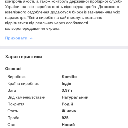
контроль якості, а також контроль державної пробірної служби
України, на всіх виробах стоїть відповідна проба. До кожного
ювелірного оздоблення додаються бирки із зазначенням усіх
параметрів.*Квіти виробів на сайті можуть незначно
відрізнятися від реальних через особливості
кольоропередавання екрана
Приховати
Характеристики
Основні
Виробник
Komilfo
Країна виробник
Індія
Вага
3.97 г
Вид каменю/вставки
Натуральний
Покриття
Родій
Стать
Жіноча
Проба
925
Стан
Новий