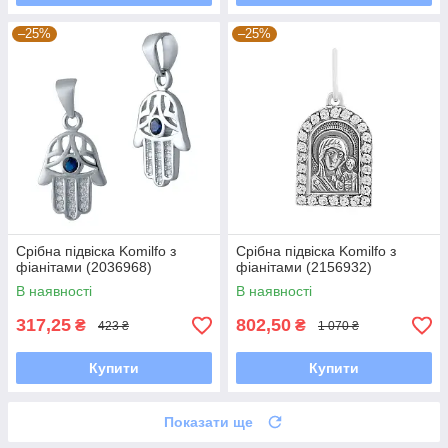
–25%
–25%
Срібна підвіска Komilfo з
Срібна підвіска Komilfo з
фіанітами (2036968)
фіанітами (2156932)
В наявності
В наявності
317,25
802,50
₴
₴
423 ₴
1 070 ₴
Купити
Купити
Показати ще