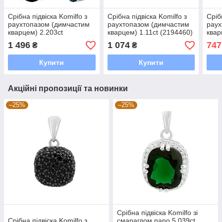
Срібна підвіска Komilfo з
Срібна підвіска Komilfo з
Сріб
раухтопазом (димчастим
раухтопазом (димчастим
раух
кварцем) 2.203ct
кварцем) 1.11ct (2194460)
квар
(1912515)
1 496
1 074
747
₴
₴
Купити
Купити
Акційні пропозиції та новинки
–25%
–25%
Срібна підвіска Komilfo зі
Срібна підвіска Komilfo з
смарагдом nano 5.039ct