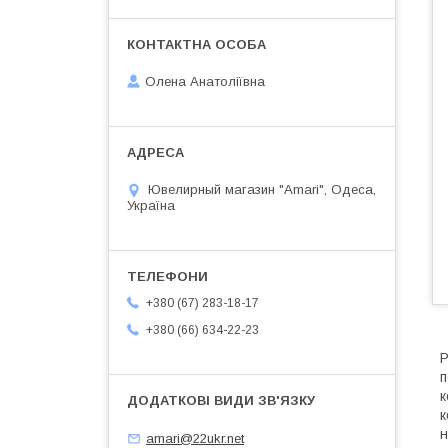
Олена Анатоліївна
Ювелирный магазин "Amari", Одеса,
Україна
+380 (67) 283-18-17
+380 (66) 634-22-23
Р
п
к
к
н
amari@22ukr.net