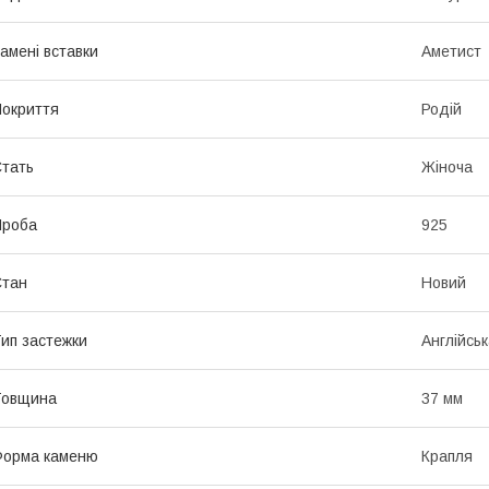
амені вставки
Аметист
окриття
Родій
тать
Жіноча
Проба
925
Стан
Новий
ип застежки
Англійськ
Товщина
37 мм
Форма каменю
Крапля