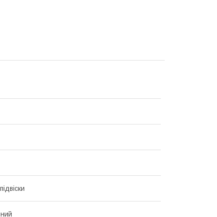
підвіски
ьний