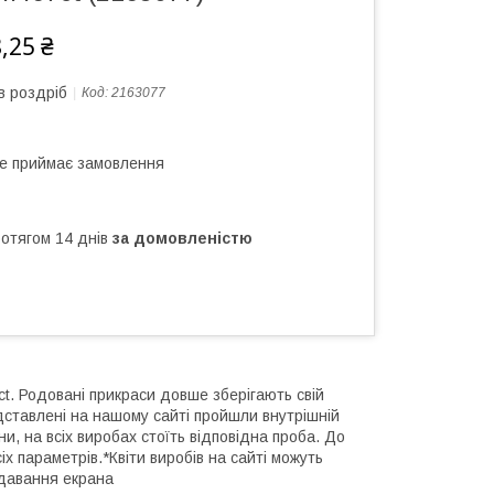
,25 ₴
в роздріб
Код:
2163077
не приймає замовлення
ротягом 14 днів
за домовленістю
t. Родовані прикраси довше зберігають свій
редставлені на нашому сайті пройшли внутрішній
и, на всіх виробах стоїть відповідна проба. До
 параметрів.*Квіти виробів на сайті можуть
едавання екрана