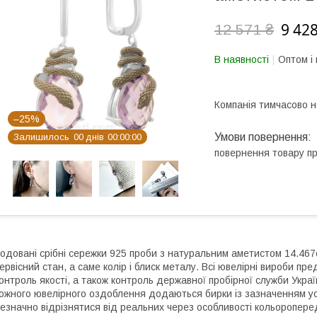
9 428
12 571 ₴
В наявності
Оптом і 
Компанія тимчасово 
–25%
Залишилось
0
0
днів
0
0
0
0
0
0
повернення товару п
одовані срібні сережки 925 проби з натуральним аметистом 14.467c
ервісний стан, а саме колір і блиск металу. Всі ювелірні вироби п
онтроль якості, а також контроль державної пробірної служби Україн
ожного ювелірного оздоблення додаються бирки із зазначенням усіх
езначно відрізнятися від реальних через особливості кольоропер