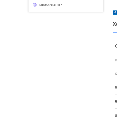
+380672831817
Х
В
К
В
В
В