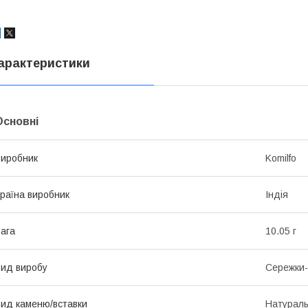
арактеристики
Основні
иробник
Komilfo
раїна виробник
Індія
ага
10.05 г
ид виробу
Сережки-
ид каменю/вставки
Натурал