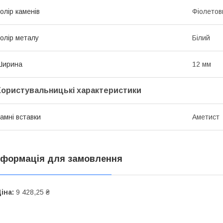
олір каменів
Фіолетов
олір металу
Білий
Ширина
12 мм
Користувальницькі характеристики
амні вставки
Аметист
нформація для замовлення
іна:
9 428,25 ₴