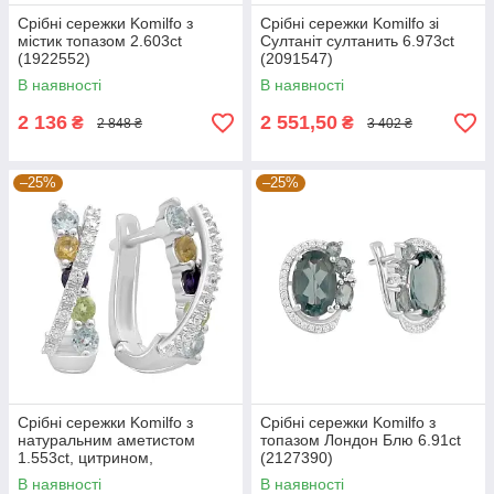
Срібні сережки Komilfo з
Срібні сережки Komilfo зі
містик топазом 2.603ct
Султаніт султанить 6.973ct
(1922552)
(2091547)
В наявності
В наявності
2 136
2 551,50
₴
₴
2 848 ₴
3 402 ₴
–25%
–25%
Срібні сережки Komilfo з
Срібні сережки Komilfo з
натуральним аметистом
топазом Лондон Блю 6.91ct
1.553ct, цитрином,
(2127390)
хризолітом, топазом
В наявності
В наявності
(2193265)