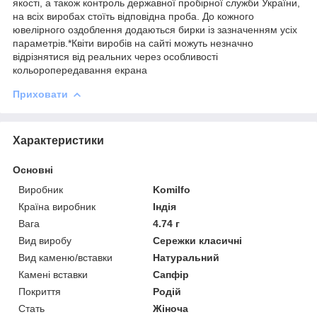
якості, а також контроль державної пробірної служби України,
на всіх виробах стоїть відповідна проба. До кожного
ювелірного оздоблення додаються бирки із зазначенням усіх
параметрів.*Квіти виробів на сайті можуть незначно
відрізнятися від реальних через особливості
кольоропередавання екрана
Приховати
Характеристики
Основні
Виробник
Komilfo
Країна виробник
Індія
Вага
4.74 г
Вид виробу
Сережки класичні
Вид каменю/вставки
Натуральний
Камені вставки
Сапфір
Покриття
Родій
Стать
Жіноча