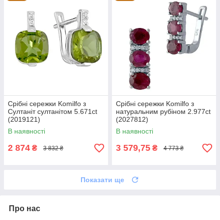
Срібні сережки Komilfo з
Срібні сережки Komilfo з
Султаніт султанітом 5.671ct
натуральним рубіном 2.977ct
(2019121)
(2027812)
В наявності
В наявності
2 874
3 579,75
₴
₴
3 832 ₴
4 773 ₴
Показати ще
Про нас