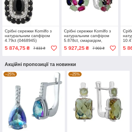
Срібні сережки Komilfo з
Срібні сережки Komilfo з
Сріб
натуральним сапфіром
натуральним сапфіром
нату
4.79ct (0468945)
5.878ct, смарагдом,
10.4
рубіном (2142652)
(216
5 874,75
5 927,25
5 8
₴
₴
7 833 ₴
7 903 ₴
Акційні пропозиції та новинки
–25%
–25%