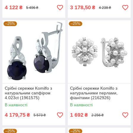
4 122
3 178,50
₴
₴
5 496 ₴
4 238 ₴
–25%
–25%
Срібні сережки Komilfo з
Срібні сережки Komilfo з
натуральним сапфіром
натуральними перлами,
4.023ct (1961575)
фіанітами (2162926)
В наявності
В наявності
4 179,75
1 692
₴
₴
5 573 ₴
2 256 ₴
–25%
–25%