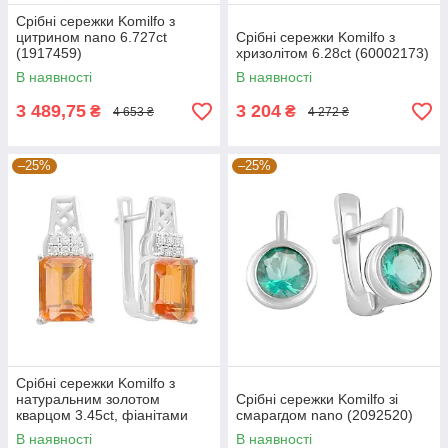
Срібні сережки Komilfo з
цитрином nano 6.727ct
Срібні сережки Komilfo з
(1917459)
хризолітом 6.28ct (60002173)
В наявності
В наявності
3 489,75
3 204
₴
₴
4 653 ₴
4 272 ₴
–25%
–25%
Срібні сережки Komilfo з
натуральним золотом
Срібні сережки Komilfo зі
кварцом 3.45ct, фіанітами
смарагдом nano (2092520)
(2165811)
В наявності
В наявності