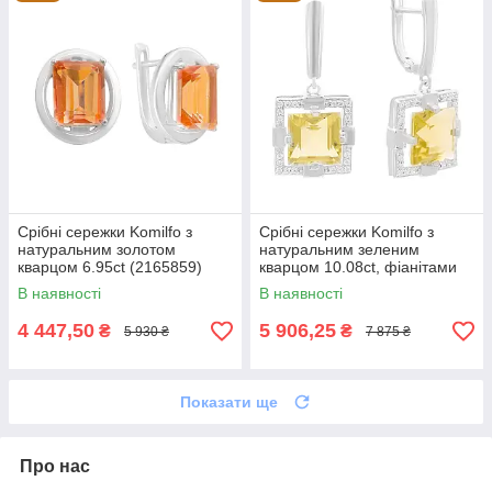
Срібні сережки Komilfo з
Срібні сережки Komilfo з
натуральним золотом
натуральним зеленим
кварцом 6.95ct (2165859)
кварцом 10.08ct, фіанітами
(2162292)
В наявності
В наявності
4 447,50
5 906,25
₴
₴
5 930 ₴
7 875 ₴
Показати ще
Про нас