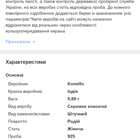
контроль якості, а також контроль державної пробірної служби
України, на всіх виробах стоїть відповідна проба. До кожного
ювелірного оздоблення додаються бирки із зазначенням усіх
параметрів.*Квіти виробів на сайті можуть незначно
відрізнятися від реальних через особливості
кольоропередавання екрана
Приховати
Характеристики
Основні
Виробник
Komilfo
Країна виробник
Індія
Вага
5.89 г
Вид виробу
Сережки класичні
Вид каменю/вставки
Штучний
Покриття
Родій
Стать
Жіноча
Проба
925