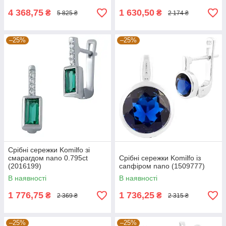
4 368,75
1 630,50
₴
₴
5 825 ₴
2 174 ₴
–25%
–25%
Срібні сережки Komilfo зі
смарагдом nano 0.795ct
Срібні сережки Komilfo із
(2016199)
сапфіром nano (1509777)
В наявності
В наявності
1 776,75
1 736,25
₴
₴
2 369 ₴
2 315 ₴
–25%
–25%