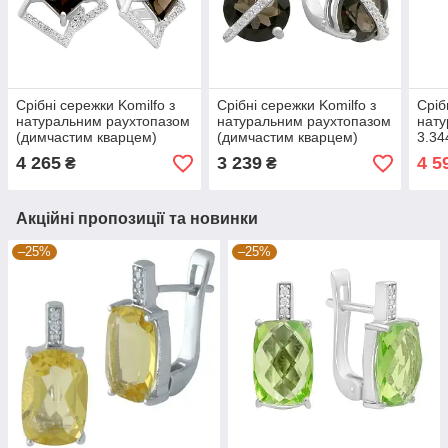
Срібні сережки Komilfo з
Срібні сережки Komilfo з
Сріб
натуральним раухтопазом
натуральним раухтопазом
нат
(димчастим кварцем)
(димчастим кварцем)
3.34
2.694ct, фіанітами
3.465ct, фіанітами
(220
4 265
3 239
4 5
₴
₴
(2204381)
(2177845)
Акційні пропозиції та новинки
–25%
–25%