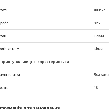
тать
Жіноча
Проба
925
Стан
Новий
олір металу
Білий
Користувальницькі характеристики
амні вставки
Без каме
озмір
18
нформація для замовлення