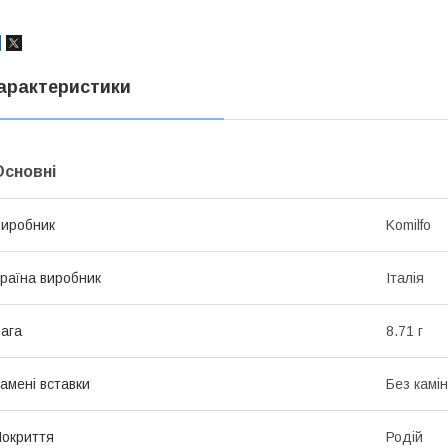
арактеристики
Основні
иробник
Komilfo
раїна виробник
Італія
ага
8.71 г
амені вставки
Без камі
окриття
Родій