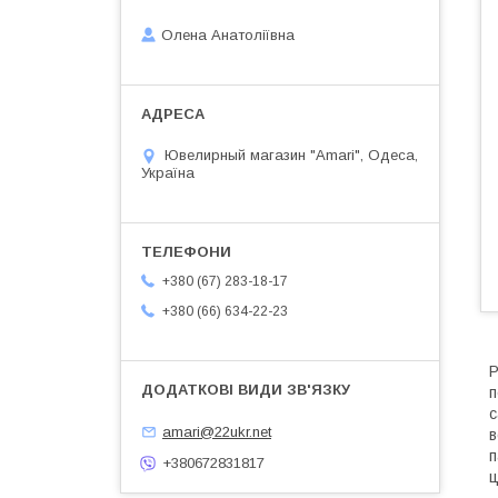
Олена Анатоліївна
Ювелирный магазин "Amari", Одеса,
Україна
+380 (67) 283-18-17
+380 (66) 634-22-23
Р
п
с
amari@22ukr.net
в
п
+380672831817
ц