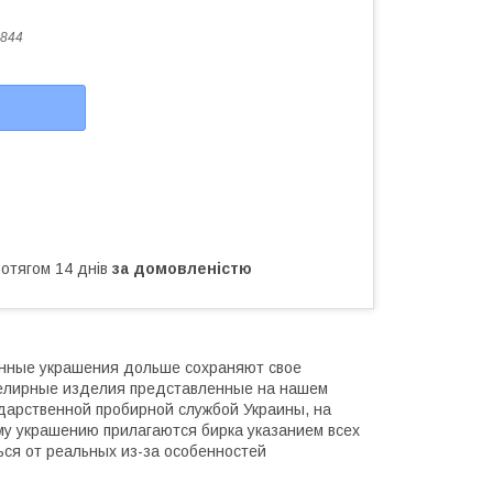
844
ротягом 14 днів
за домовленістю
анные украшения дольше сохраняют свое
ювелирные изделия представленные на нашем
ударственной пробирной службой Украины, на
му украшению прилагаются бирка указанием всех
ься от реальных из-за особенностей