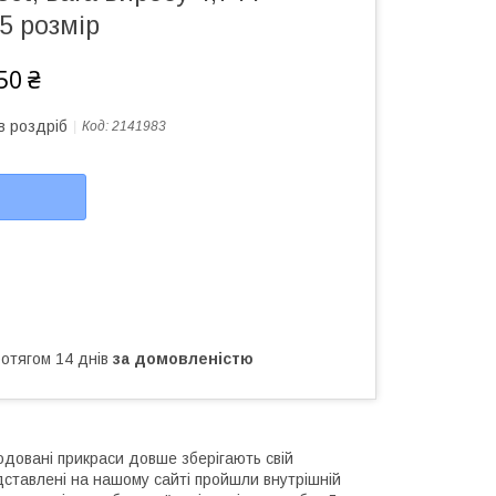
.5 розмір
50 ₴
в роздріб
Код:
2141983
ротягом 14 днів
за домовленістю
одовані прикраси довше зберігають свій
редставлені на нашому сайті пройшли внутрішній