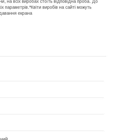
и, на всіх виробах стоїть відповідна проба. До
 параметрів.*Квіти виробів на сайті можуть
едавання екрана
ьний