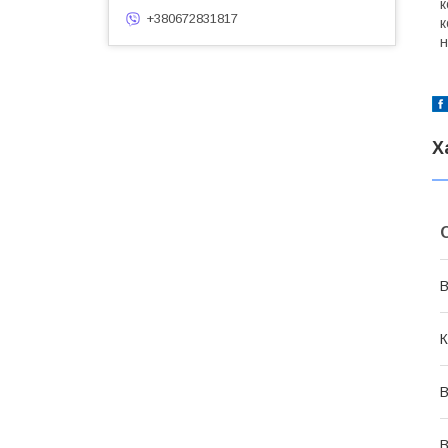
к
+380672831817
к
н
Х
В
К
В
В