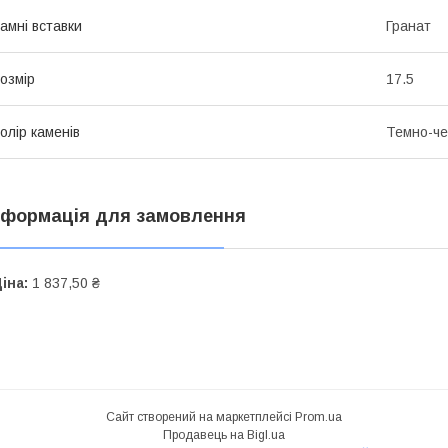
амні вставки
Гранат
озмір
17.5
олір каменів
Темно-ч
нформація для замовлення
іна:
1 837,50 ₴
Сайт створений на маркетплейсі
Prom.ua
Продавець на Bigl.ua