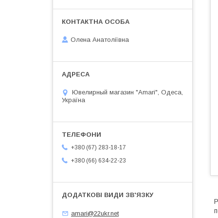
Олена Анатоліївна
Ювелирный магазин "Amari", Одеса,
Україна
+380 (67) 283-18-17
+380 (66) 634-22-23
Р
п
amari@22ukr.net