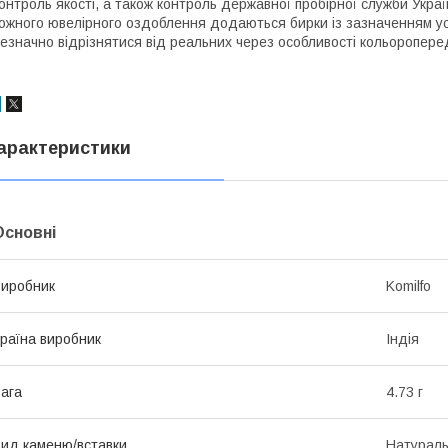
онтроль якості, а також контроль державної пробірної служби Україн
ожного ювелірного оздоблення додаються бирки із зазначенням усіх
езначно відрізнятися від реальних через особливості кольоропер
арактеристики
Основні
иробник
Komilfo
раїна виробник
Індія
ага
4.73 г
ид каменю/вставки
Натурал