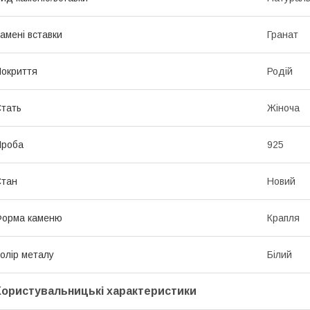
амені вставки
Гранат
окриття
Родій
тать
Жіноча
Проба
925
Стан
Новий
Форма каменю
Крапля
олір металу
Білий
Користувальницькі характеристики