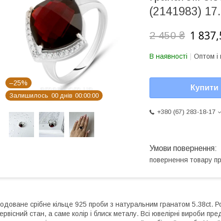
(2141983) 17
1 837,
2 450 ₴
В наявності
Оптом і 
–25%
Купити
Залишилось
0
0
днів
0
0
0
0
0
0
+380 (67) 283-18-17
повернення товару п
одоване срібне кільце 925 проби з натуральним гранатом 5.38ct. Р
ервісний стан, а саме колір і блиск металу. Всі ювелірні вироби п