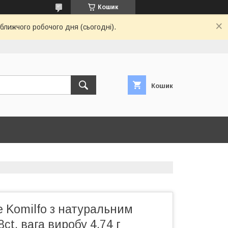
Кошик
ближчого робочого дня (сьогодні).
Кошик
е Komilfo з натуральним
ct, вага виробу 4,74 г