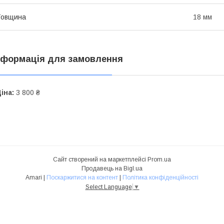
Товщина
18 мм
нформація для замовлення
іна:
3 800 ₴
Сайт створений на маркетплейсі
Prom.ua
Продавець на Bigl.ua
Amari |
Поскаржитися на контент
|
Політика конфіденційності
Select Language
▼