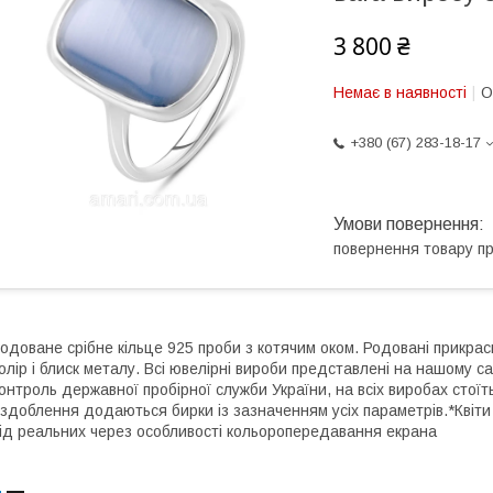
3 800 ₴
Немає в наявності
О
+380 (67) 283-18-17
повернення товару п
одоване срібне кільце 925 проби з котячим оком. Родовані прикрас
олір і блиск металу. Всі ювелірні вироби представлені на нашому са
онтроль державної пробірної служби України, на всіх виробах стоїт
здоблення додаються бирки із зазначенням усіх параметрів.*Квіти 
ід реальних через особливості кольоропередавання екрана