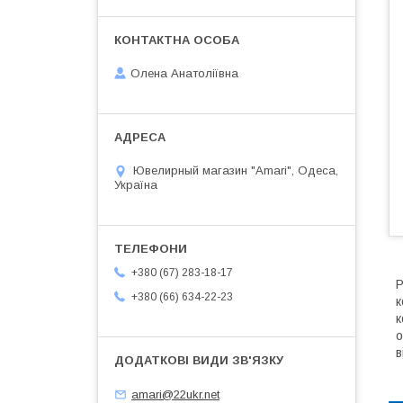
Олена Анатоліївна
Ювелирный магазин "Amari", Одеса,
Україна
+380 (67) 283-18-17
Р
+380 (66) 634-22-23
к
к
о
в
amari@22ukr.net