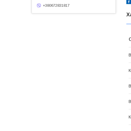
+380672831817
Х
В
К
В
В
К