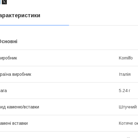
арактеристики
Основні
иробник
Komilfo
раїна виробник
Італія
ага
5.24 г
ид каменю/вставки
Штучний
амені вставки
Котяче о