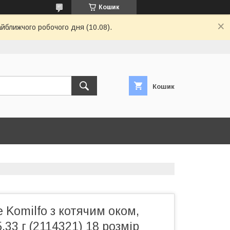
Кошик
айближчого робочого дня (10.08).
Кошик
е Komilfo з котячим оком,
,33 г (2114321) 18 розмір