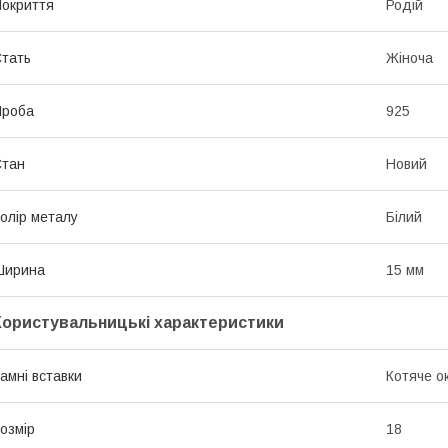
окриття
Родій
тать
Жіноча
Проба
925
Стан
Новий
олір металу
Білий
Ширина
15 мм
Користувальницькі характеристики
амні вставки
Котяче о
озмір
18