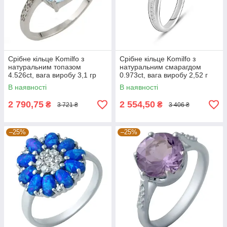
Срібне кільце Komilfo з
Срібне кільце Komilfo з
натуральним топазом
натуральним смарагдом
4.526ct, вага виробу 3,1 гр
0.973ct, вага виробу 2,52 г
(0461755) 18 розмір
(2127604) 17.5 розмір
В наявності
В наявності
2 790,75
2 554,50
₴
₴
3 721 ₴
3 406 ₴
–25%
–25%