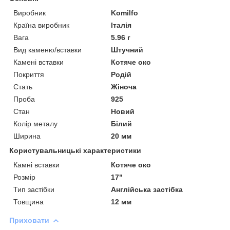
Виробник
Komilfo
Країна виробник
Італія
Вага
5.96 г
Вид каменю/вставки
Штучний
Камені вставки
Котяче око
Покриття
Родій
Стать
Жіноча
Проба
925
Стан
Новий
Колір металу
Білий
Ширина
20 мм
Користувальницькі характеристики
Камні вставки
Котяче око
Розмір
17"
Тип застібки
Англійська застібка
Товщина
12 мм
Приховати