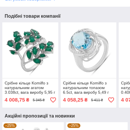
Подібні товари компанії
Срібне кільце Komilfo з
Срібне кільце Komilfo з
Сріб
натуральним агатом
натуральним топазом
нату
3.038ct, вага виробу 5,95 г
6.5ct, вага виробу 5,49 г
0.40
(2196204) 18 розмір 5.79,
(2188193) 17 розмір
(217
4 008,75
4 058,25
4 0
₴
₴
5 345 ₴
5 411 ₴
17.5
17.5
Акційні пропозиції та новинки
–25%
–25%