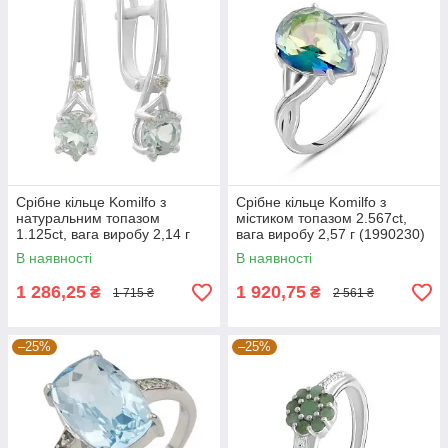
Срібне кільце Komilfo з
Срібне кільце Komilfo з
натуральним топазом
містиком топазом 2.567ct,
1.125ct, вага виробу 2,14 г
вага виробу 2,57 г (1990230)
(2179450) 18 розмір
18 розмір 2.63, 17.5
В наявності
В наявності
1 286,25
1 920,75
₴
₴
1 715 ₴
2 561 ₴
–25%
–25%