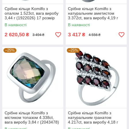
Срібне кільце Komilfo з
Срібне кільце Komilfo з
опалом 1.523ct, вага виробу
натуральним аметистом
3,44 г (1922026) 17 розмір
3.372ct, вага виробу 4,19 г
3.4, 18
(1141069) 17.5 розмір 3.72,
В наявності
В наявності
18
2 620,50
3 417
₴
₴
3 494 ₴
4 556 ₴
–25%
–25%
Срібне кільце Komilfo з
Срібне кільце Komilfo з
містиком топазом 4.338ct,
натуральним гранатом
вага виробу 3,84 г (2043478)
4.217ct, вага виробу 4,18 г
18 розмір
(1937990) 19 розмір