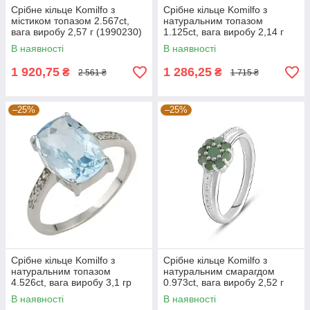
Срібне кільце Komilfo з
Срібне кільце Komilfo з
містиком топазом 2.567ct,
натуральним топазом
вага виробу 2,57 г (1990230)
1.125ct, вага виробу 2,14 г
18 розмір 2.63, 17.5
(2179450) 18 розмір
В наявності
В наявності
1 920,75
1 286,25
₴
₴
2 561 ₴
1 715 ₴
–25%
–25%
Срібне кільце Komilfo з
Срібне кільце Komilfo з
натуральним топазом
натуральним смарагдом
4.526ct, вага виробу 3,1 гр
0.973ct, вага виробу 2,52 г
(0461755) 18 розмір
(2127604) 17.5 розмір
В наявності
В наявності