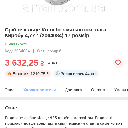
Срібне кільце Komilfo з малахітом, вага
виробу 4,77 г (2064084) 17 розмір
В наявності
Код: 2064084
Опт і роздріб
3 632,25
₴
4 843 ₴
Економія
1210.75 ₴
Залишилось
44 дні
Опис
Характеристики
Доставка
Оплата
Умови 
Опис
Родоване срібне кільце 925 проби з малахітом. Родовані
прикраси довше зберігають свій первісний стан, а саме колір і