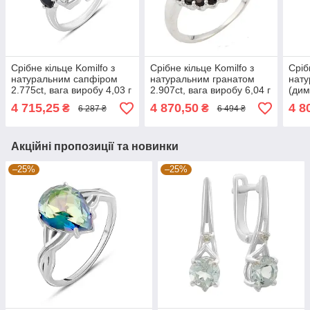
Срібне кільце Komilfo з
Срібне кільце Komilfo з
Сріб
натуральним сапфіром
натуральним гранатом
нату
2.775ct, вага виробу 4,03 г
2.907ct, вага виробу 6,04 г
(дим
(2174646) 17 розмір
(0477633) 17.5 розмір
8.05
4 715,25
4 870,50
4 8
₴
₴
6 287 ₴
6 494 ₴
(153
Акційні пропозиції та новинки
–25%
–25%