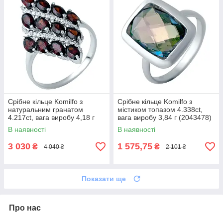
Срібне кільце Komilfo з
Срібне кільце Komilfo з
натуральним гранатом
містиком топазом 4.338ct,
4.217ct, вага виробу 4,18 г
вага виробу 3,84 г (2043478)
(1937990) 19 розмір
18 розмір
В наявності
В наявності
3 030
1 575,75
₴
₴
4 040 ₴
2 101 ₴
Показати ще
Про нас