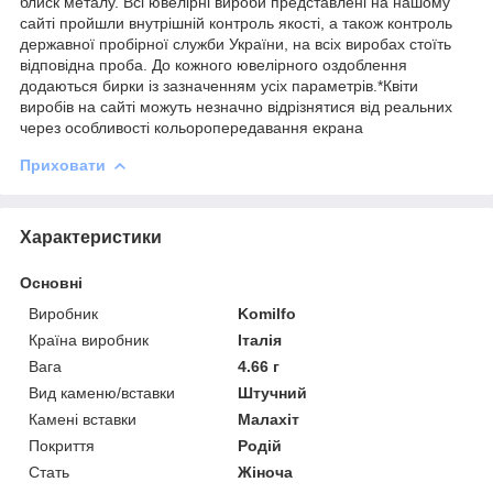
блиск металу. Всі ювелірні вироби представлені на нашому
сайті пройшли внутрішній контроль якості, а також контроль
державної пробірної служби України, на всіх виробах стоїть
відповідна проба. До кожного ювелірного оздоблення
додаються бирки із зазначенням усіх параметрів.*Квіти
виробів на сайті можуть незначно відрізнятися від реальних
через особливості кольоропередавання екрана
Приховати
Характеристики
Основні
Виробник
Komilfo
Країна виробник
Італія
Вага
4.66 г
Вид каменю/вставки
Штучний
Камені вставки
Малахіт
Покриття
Родій
Стать
Жіноча