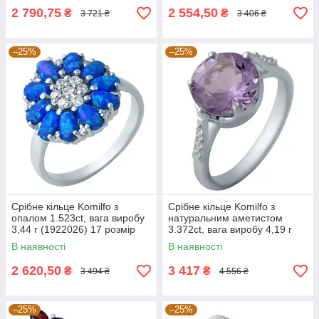
2 790,75
2 554,50
₴
₴
3 721 ₴
3 406 ₴
–25%
–25%
Срібне кільце Komilfo з
Срібне кільце Komilfo з
опалом 1.523ct, вага виробу
натуральним аметистом
3,44 г (1922026) 17 розмір
3.372ct, вага виробу 4,19 г
3.4, 18
(1141069) 17.5 розмір 3.72,
В наявності
В наявності
18
2 620,50
3 417
₴
₴
3 494 ₴
4 556 ₴
–25%
–25%