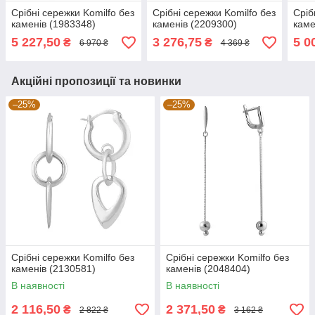
Срібні сережки Komilfo без
Срібні сережки Komilfo без
Сріб
каменів (1983348)
каменів (2209300)
каме
5 227,50
3 276,75
5 0
₴
₴
6 970 ₴
4 369 ₴
Акційні пропозиції та новинки
–25%
–25%
Срібні сережки Komilfo без
Срібні сережки Komilfo без
каменів (2130581)
каменів (2048404)
В наявності
В наявності
2 116,50
2 371,50
₴
₴
2 822 ₴
3 162 ₴