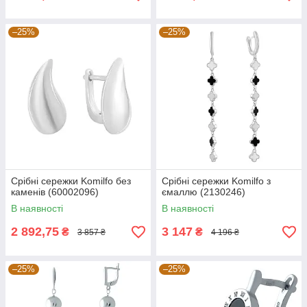
–25%
–25%
Срібні сережки Komilfo без
Срібні сережки Komilfo з
каменів (60002096)
ємаллю (2130246)
В наявності
В наявності
2 892,75
3 147
₴
₴
3 857 ₴
4 196 ₴
–25%
–25%