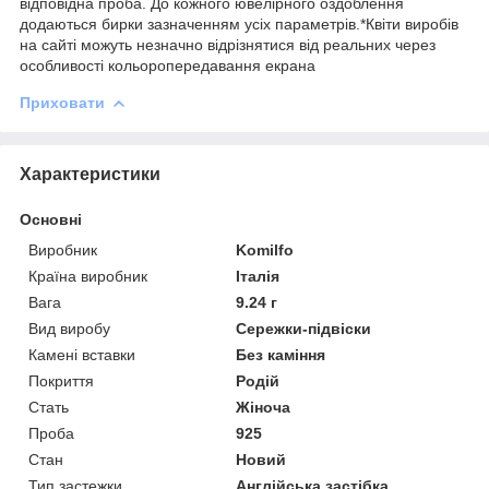
відповідна проба. До кожного ювелірного оздоблення
додаються бирки зазначенням усіх параметрів.*Квіти виробів
на сайті можуть незначно відрізнятися від реальних через
особливості кольоропередавання екрана
Приховати
Характеристики
Основні
Виробник
Komilfo
Країна виробник
Італія
Вага
9.24 г
Вид виробу
Сережки-підвіски
Камені вставки
Без каміння
Покриття
Родій
Стать
Жіноча
Проба
925
Стан
Новий
Тип застежки
Англійська застібка