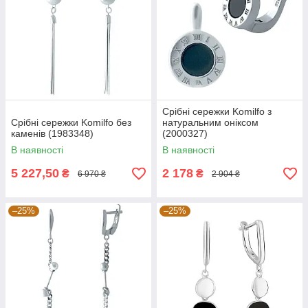
Срібні сережки Komilfo з
Срібні сережки Komilfo без
натуральним оніксом
каменів (1983348)
(2000327)
В наявності
В наявності
5 227,50
2 178
₴
₴
6 970 ₴
2 904 ₴
–25%
–25%