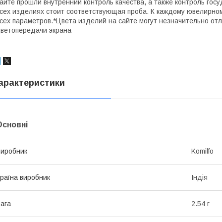
айте прошли внутренний контроль качества, а также контроль гос
сех изделиях стоит соответствующая проба. К каждому ювелирно
сех параметров.*Цвета изделий на сайте могут незначительно отл
ветопередачи экрана
арактеристики
Основні
иробник
Komilfo
раїна виробник
Індія
ага
2.54 г