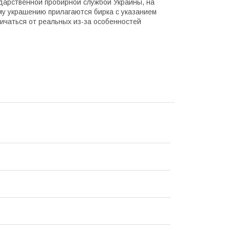
ударственной пробирной службой Украины, на
му украшению прилагаются бирка с указанием
ичаться от реальных из-за особенностей