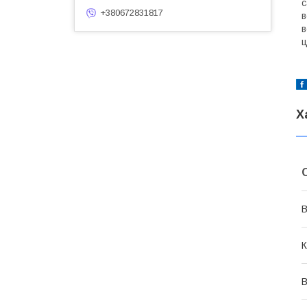
с
+380672831817
в
в
ц
Х
В
К
В