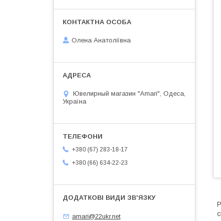
Олена Анатоліївна
Ювелирный магазин "Amari", Одеса,
Україна
+380 (67) 283-18-17
+380 (66) 634-22-23
Р
с
amari@22ukr.net