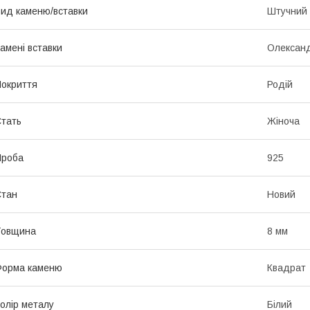
ид каменю/вставки
Штучний
амені вставки
Олексан
окриття
Родій
тать
Жіноча
Проба
925
Стан
Новий
Товщина
8 мм
Форма каменю
Квадрат
олір металу
Білий