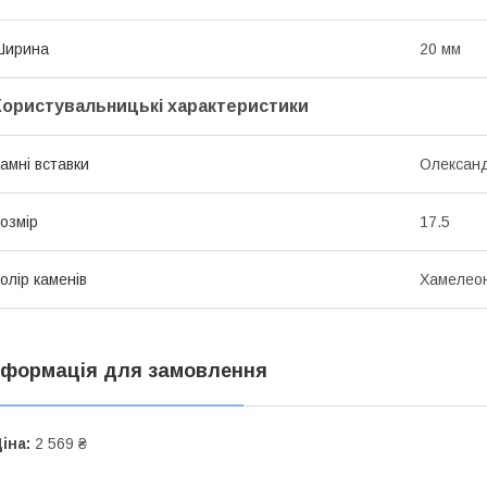
Ширина
20 мм
Користувальницькі характеристики
амні вставки
Олександ
озмір
17.5
олір каменів
Хамелео
нформація для замовлення
іна:
2 569 ₴