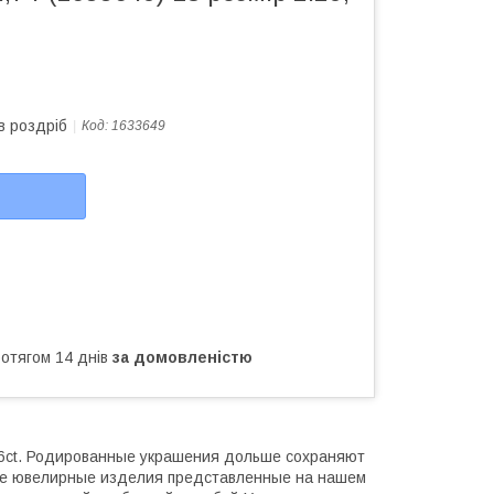
в роздріб
Код:
1633649
ротягом 14 днів
за домовленістю
46ct. Родированные украшения дольше сохраняют
 Все ювелирные изделия представленные на нашем