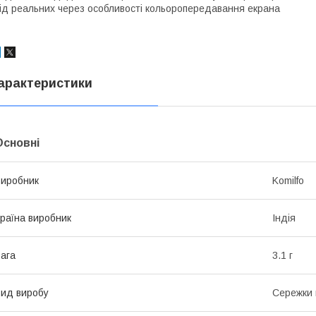
ід реальних через особливості кольоропередавання екрана
арактеристики
Основні
иробник
Komilfo
раїна виробник
Індія
ага
3.1 г
ид виробу
Сережки 