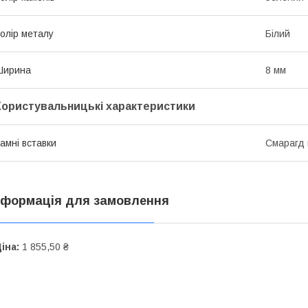
олір металу
Білий
Ширина
8 мм
Користувальницькі характеристики
амні вставки
Смарагд 
нформація для замовлення
іна:
1 855,50 ₴