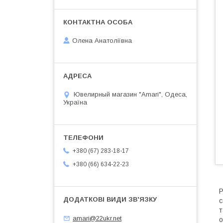
Олена Анатоліївна
Ювелирный магазин "Amari", Одеса,
Україна
+380 (67) 283-18-17
+380 (66) 634-22-23
Р
с
т
amari@22ukr.net
о