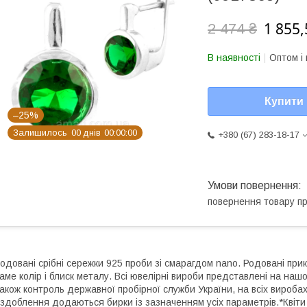
1 855,
2 474 ₴
В наявності
Оптом і 
Купити
–25%
Залишилось
0
0
днів
0
0
0
0
0
0
+380 (67) 283-18-17
повернення товару п
одовані срібні сережки 925 проби зі смарагдом nano. Родовані прик
аме колір і блиск металу. Всі ювелірні вироби представлені на нашо
акож контроль державної пробірної служби України, на всіх виробах
здоблення додаються бирки із зазначенням усіх параметрів.*Квіти 