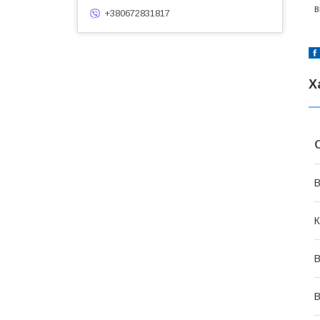
в
+380672831817
Х
В
К
В
В