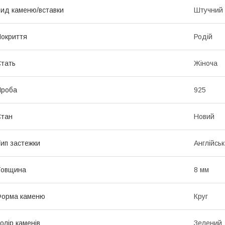
ид каменю/вставки
Штучний
окриття
Родій
тать
Жіноча
Проба
925
Стан
Новий
ип застежки
Англійськ
Товщина
8 мм
Форма каменю
Круг
олір каменів
Зелений