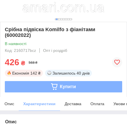
Срібна підвіска Komilfo з фіанітами
(60002022)
В наявності
Код: 2160717bcz
Опт і роздріб
426
₴
568 ₴
Економія
142 ₴
Залишилось
40 днів
Купити
Опис
Характеристики
Доставка
Оплата
Умови 
Опис