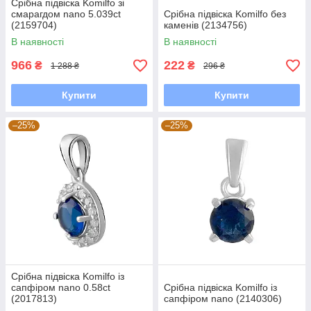
Срібна підвіска Komilfo зі
смарагдом nano 5.039ct
Срібна підвіска Komilfo без
(2159704)
каменів (2134756)
В наявності
В наявності
966
222
₴
₴
1 288 ₴
296 ₴
Купити
Купити
–25%
–25%
Срібна підвіска Komilfo із
сапфіром nano 0.58ct
Срібна підвіска Komilfo із
(2017813)
сапфіром nano (2140306)