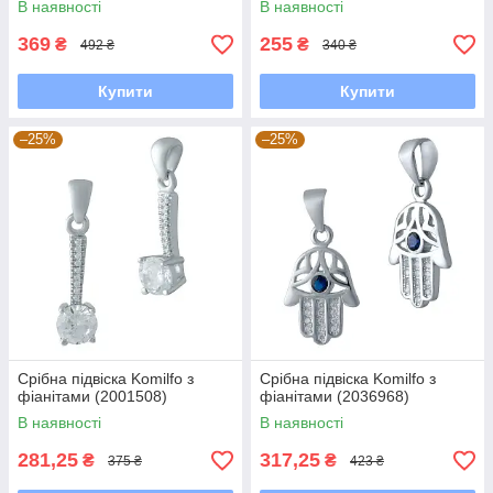
В наявності
В наявності
369
255
₴
₴
492 ₴
340 ₴
Купити
Купити
–25%
–25%
Срібна підвіска Komilfo з
Срібна підвіска Komilfo з
фіанітами (2001508)
фіанітами (2036968)
В наявності
В наявності
281,25
317,25
₴
₴
375 ₴
423 ₴