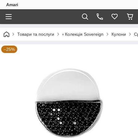
Amari
Товари та послуги
▫️ Колекція Sovereign
Кулони
С
–25%