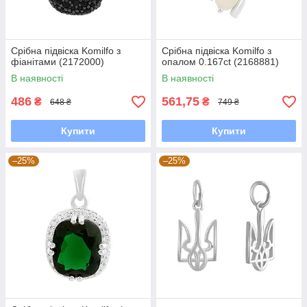
Срібна підвіска Komilfo з
Срібна підвіска Komilfo з
фіанітами (2172000)
опалом 0.167ct (2168881)
В наявності
В наявності
486
561,75
₴
₴
648 ₴
749 ₴
Купити
Купити
–25%
–25%