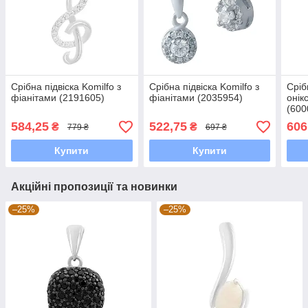
Срібна підвіска Komilfo з
Срібна підвіска Komilfo з
Сріб
фіанітами (2191605)
фіанітами (2035954)
онік
(600
584,25
522,75
606
₴
₴
779 ₴
697 ₴
Купити
Купити
Акційні пропозиції та новинки
–25%
–25%