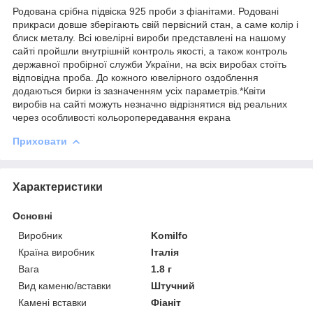
Родована срібна підвіска 925 проби з фіанітами. Родовані
прикраси довше зберігають свій первісний стан, а саме колір і
блиск металу. Всі ювелірні вироби представлені на нашому
сайті пройшли внутрішній контроль якості, а також контроль
державної пробірної служби України, на всіх виробах стоїть
відповідна проба. До кожного ювелірного оздоблення
додаються бирки із зазначенням усіх параметрів.*Квіти
виробів на сайті можуть незначно відрізнятися від реальних
через особливості кольоропередавання екрана
Приховати
Характеристики
Основні
Виробник
Komilfo
Країна виробник
Італія
Вага
1.8 г
Вид каменю/вставки
Штучний
Камені вставки
Фіаніт