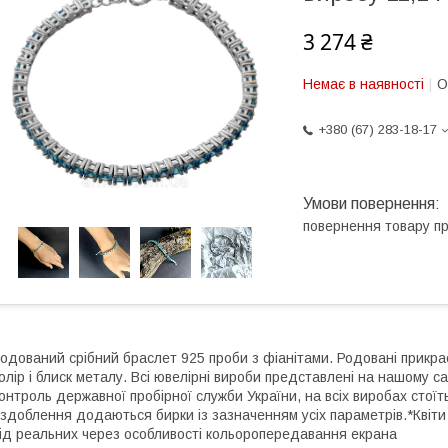
3 274 ₴
Немає в наявності
О
+380 (67) 283-18-17
повернення товару п
одований срібний браслет 925 проби з фіанітами. Родовані прикрас
олір і блиск металу. Всі ювелірні вироби представлені на нашому са
онтроль державної пробірної служби України, на всіх виробах стоїт
здоблення додаються бирки із зазначенням усіх параметрів.*Квіти 
ід реальних через особливості кольоропередавання екрана