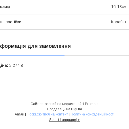
озмір
16-18см
ип застібки
Карабін
нформація для замовлення
іна:
3 274 ₴
Сайт створений на маркетплейсі
Prom.ua
Продавець на Bigl.ua
Amari |
Поскаржитися на контент
|
Політика конфіденційності
Select Language
▼