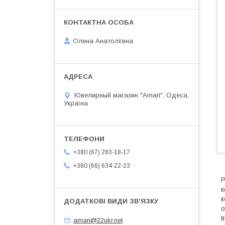
Олена Анатоліївна
Ювелирный магазин "Amari", Одеса,
Україна
+380 (67) 283-18-17
+380 (66) 634-22-23
Р
к
к
о
в
amari@22ukr.net