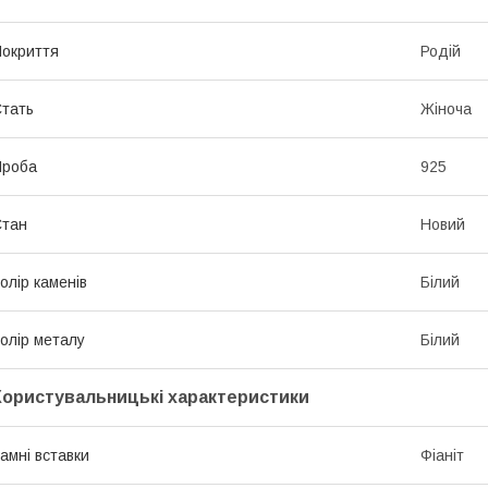
окриття
Родій
тать
Жіноча
Проба
925
Стан
Новий
олір каменів
Білий
олір металу
Білий
Користувальницькі характеристики
амні вставки
Фіаніт