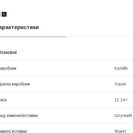
арактеристики
Основні
иробник
Komilfo
раїна виробник
Італія
ага
11.14 г
ид каменю/вставки
Штучний
амені вставки
Фіаніт