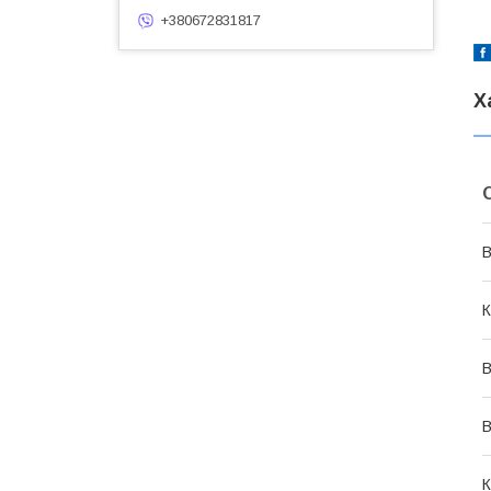
+380672831817
Х
В
К
В
В
К