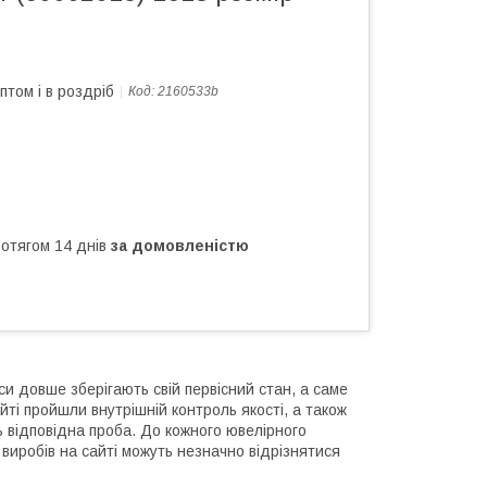
птом і в роздріб
Код:
2160533b
ротягом 14 днів
за домовленістю
и довше зберігають свій первісний стан, а саме
йті пройшли внутрішній контроль якості, а також
ь відповідна проба. До кожного ювелірного
виробів на сайті можуть незначно відрізнятися