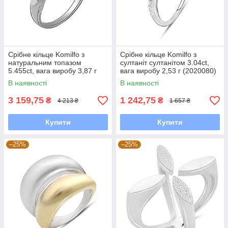
Срібне кільце Komilfo з
Срібне кільце Komilfo з
натуральним топазом
султаніт султанітом 3.04ct,
5.455ct, вага виробу 3,87 г
вага виробу 2,53 г (2020080)
(2042662) 17.5 розмір
18 розмір 2.19, 17"
В наявності
В наявності
3 159,75
1 242,75
₴
₴
4 213 ₴
1 657 ₴
Купити
Купити
–25%
–25%