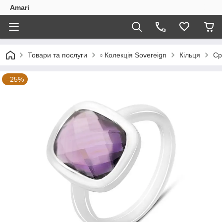
Amari
Товари та послуги
▫️ Колекція Sovereign
Кільця
Ср
–25%