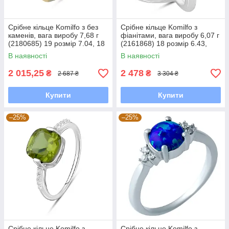
Срібне кільце Komilfo з без
Срібне кільце Komilfo з
каменів, вага виробу 7,68 г
фіанітами, вага виробу 6,07 г
(2180685) 19 розмір 7.04, 18
(2161868) 18 розмір 6.43,
19.5
В наявності
В наявності
2 015,25
2 478
₴
₴
2 687 ₴
3 304 ₴
Купити
Купити
–25%
–25%
Срібне кільце Komilfo з
Срібне кільце Komilfo з