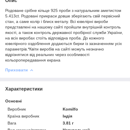
Опис
Родоване срібне кільце 925 проби з натуральним аметистом
5.413ct. Родовані прикраси довше зберігають свій первісний
стан, а саме колір і блиск металу. Всі ювелірні вироби
представлені на нашому сайті пройшли внутрішній контроль
якості, а також контроль державної пробірної служби України,
на всіх виробах стоїть відповідна проба. До кожного
ювелірного оздоблення додаються бирки із зазначенням усіх
параметрів.*Квіти виробів на сайті можуть незначно
відрізнятися від реальних через особливості
кольоропередавання екрана
Приховати
Характеристики
Основні
Виробник
Komilfo
Країна виробник
Індія
Вага
3.81 г
Вид каменю/вставки
Натуральний