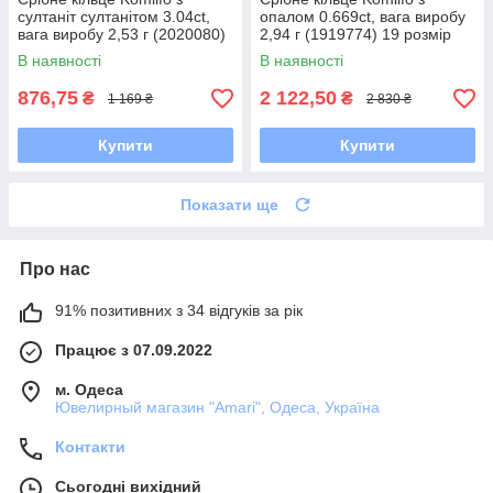
султаніт султанітом 3.04ct,
опалом 0.669ct, вага виробу
вага виробу 2,53 г (2020080)
2,94 г (1919774) 19 розмір
18 розмір 2.24, 18.5
2.77, 18
В наявності
В наявності
876,75
2 122,50
₴
₴
1 169 ₴
2 830 ₴
Купити
Купити
Показати ще
Про нас
91% позитивних з 34 відгуків за рік
Працює з 07.09.2022
м. Одеса
Ювелирный магазин "Amari", Одеса, Україна
Контакти
Сьогодні вихідний