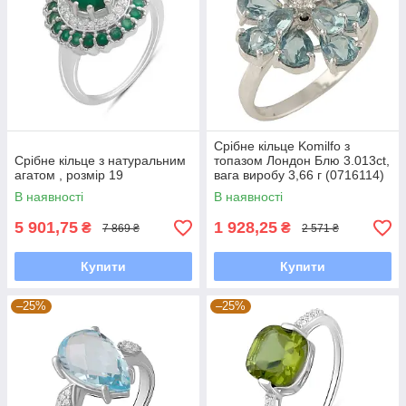
Срібне кільце Komilfo з
Срібне кільце з натуральним
топазом Лондон Блю 3.013ct,
агатом , розмір 19
вага виробу 3,66 г (0716114)
17 розмір
В наявності
В наявності
5 901,75
1 928,25
₴
₴
7 869 ₴
2 571 ₴
Купити
Купити
–25%
–25%