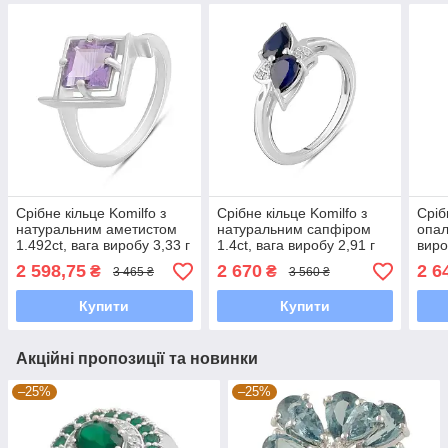
Срібне кільце Komilfo з
Срібне кільце Komilfo з
Сріб
натуральним аметистом
натуральним сапфіром
опал
1.492ct, вага виробу 3,33 г
1.4ct, вага виробу 2,91 г
виро
(2189312) 18 розмір 3.18,
(2103691) 17.5 розмір 2.9,
17.5
2 598,75
2 670
2 6
₴
₴
3 465 ₴
3 560 ₴
17"
17"
Купити
Купити
Акційні пропозиції та новинки
–25%
–25%