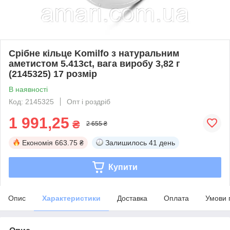
Срібне кільце Komilfo з натуральним
аметистом 5.413ct, вага виробу 3,82 г
(2145325) 17 розмір
В наявності
Код: 2145325
Опт і роздріб
1 991,25
₴
2 655 ₴
Економія
663.75 ₴
Залишилось
41 день
Купити
Опис
Характеристики
Доставка
Оплата
Умови 