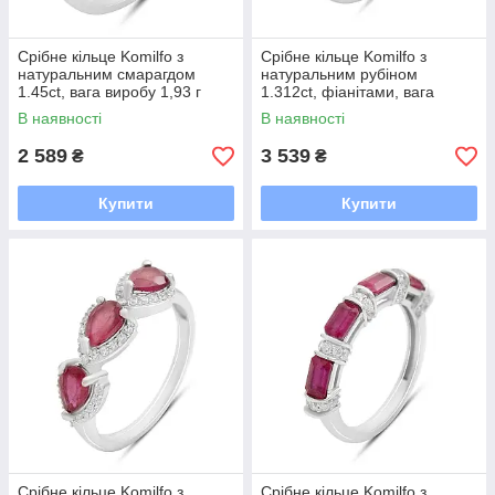
Срібне кільце Komilfo з
Срібне кільце Komilfo з
натуральним смарагдом
натуральним рубіном
1.45ct, вага виробу 1,93 г
1.312ct, фіанітами, вага
(2214106) 17.5 розмір
виробу 2,55 г (2205067) 17
В наявності
В наявності
розмір
2 589
3 539
₴
₴
Купити
Купити
Срібне кільце Komilfo з
Срібне кільце Komilfo з