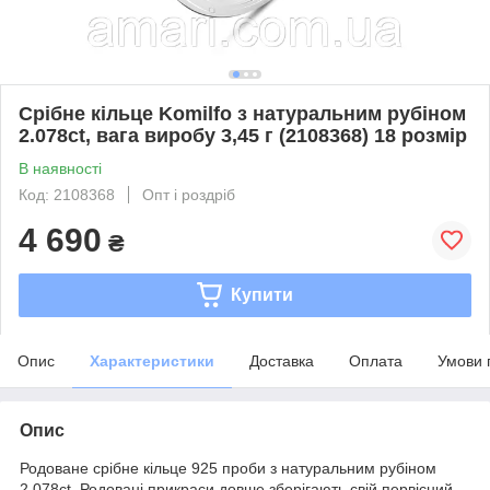
Срібне кільце Komilfo з натуральним рубіном
2.078ct, вага виробу 3,45 г (2108368) 18 розмір
В наявності
Код: 2108368
Опт і роздріб
4 690
₴
Купити
Опис
Характеристики
Доставка
Оплата
Умови 
Опис
Родоване срібне кільце 925 проби з натуральним рубіном
2.078ct. Родовані прикраси довше зберігають свій первісний