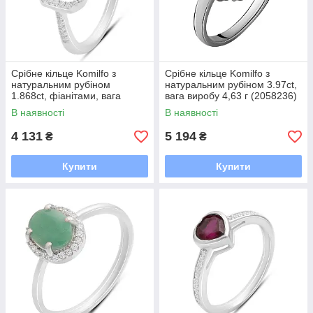
Срібне кільце Komilfo з
Срібне кільце Komilfo з
натуральним рубіном
натуральним рубіном 3.97ct,
1.868ct, фіанітами, вага
вага виробу 4,63 г (2058236)
виробу 3,14 г (2205241) 18.5
18 розмір
В наявності
В наявності
розмір
4 131
5 194
₴
₴
Купити
Купити