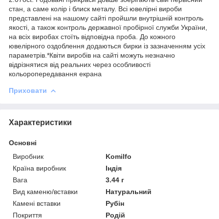
стан, а саме колір і блиск металу. Всі ювелірні вироби
представлені на нашому сайті пройшли внутрішній контроль
якості, а також контроль державної пробірної служби України,
на всіх виробах стоїть відповідна проба. До кожного
ювелірного оздоблення додаються бирки із зазначенням усіх
параметрів.*Квіти виробів на сайті можуть незначно
відрізнятися від реальних через особливості
кольоропередавання екрана
Приховати
Характеристики
Основні
Виробник
Komilfo
Країна виробник
Індія
Вага
3.44 г
Вид каменю/вставки
Натуральний
Камені вставки
Рубін
Покриття
Родій