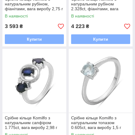
натуральним рубіном,
натуральним рубіном
фіанітами, вага виробу 2,75 г
2.328ct, фіанітами, вага
(2205142) 18 розмір
виробу 3,09 г (2205296) 18.5
В наявності
В наявності
розмір
3 593
4 223
₴
₴
Купити
Купити
Срібне кільце Komilfo з
Срібне кільце Komilfo з
натуральним сапфіром
натуральним топазом
1.775ct, вага виробу 2,98 г
0.605ct, вага виробу 1,5 г
(2194743) 18 розмір
(2179474) 17 розмір
В наявності
В наявності