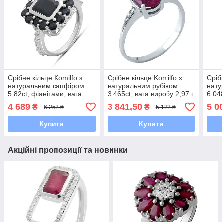
Срібне кільце Komilfo з
Срібне кільце Komilfo з
Сріб
натуральним сапфіром
натуральним рубіном
нату
5.82ct, фіанітами, вага
3.465ct, вага виробу 2,97 г
6.04
виробу 5,94 г (2180272)
(0503158) 18.5 розмір
(218
4 689
3 841,50
5 0
₴
₴
6 252 ₴
5 122 ₴
18.5 розмір
3.04, 17"
Купити
Купити
Акційні пропозиції та новинки