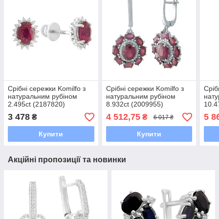
Срібні сережки Komilfo з
Срібні сережки Komilfo з
Сріб
натуральним рубіном
натуральним рубіном
нату
2.495ct (2187820)
8.932ct (2009955)
10.4
(216
3 478
4 512,75
5 8
₴
₴
6 017 ₴
Купити
Купити
Акційні пропозиції та новинки