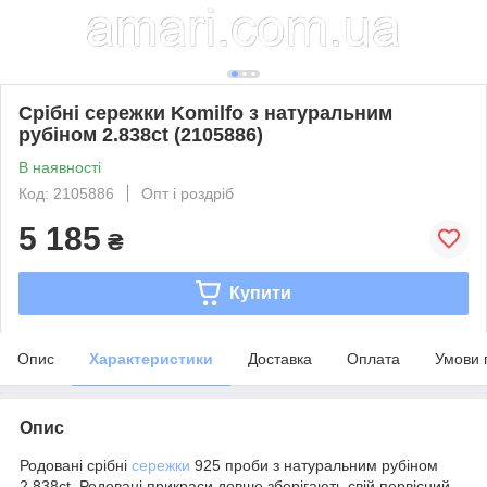
Срібні сережки Komilfo з натуральним
рубіном 2.838ct (2105886)
В наявності
Код: 2105886
Опт і роздріб
5 185
₴
Купити
Опис
Характеристики
Доставка
Оплата
Умови 
Опис
Родовані срібні
сережки
925 проби з натуральним рубіном
2.838ct. Родовані прикраси довше зберігають свій первісний