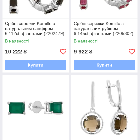
Срібні сережки Komilfo з
Срібні сережки Komilfo з
натуральним сапфіром
натуральним рубіном
6.112ct, фіанітами (2202479)
6.145ct, фіанітами (2205302)
В наявності
В наявності
10 222
9 922
₴
₴
Купити
Купити