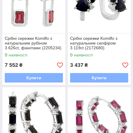
Срібні сережки Komilfo з
Срібні сережки Komilfo з
натуральним рубіном
натуральним сапфіром
3.626ct, фіанітами (2205234)
3.119ct (2172680)
В наявності
В наявності
7 552
3 437
₴
₴
Купити
Купити