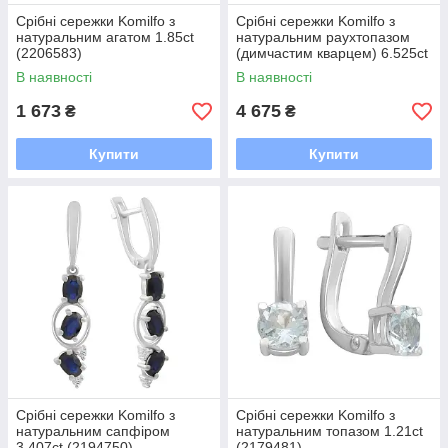
Срібні сережки Komilfo з
Срібні сережки Komilfo з
натуральним агатом 1.85ct
натуральним раухтопазом
(2206583)
(димчастим кварцем) 6.525ct
(2207283)
В наявності
В наявності
1 673
4 675
₴
₴
Купити
Купити
Срібні сережки Komilfo з
Срібні сережки Komilfo з
натуральним сапфіром
натуральним топазом 1.21ct
3.407ct (2194750)
(2179481)