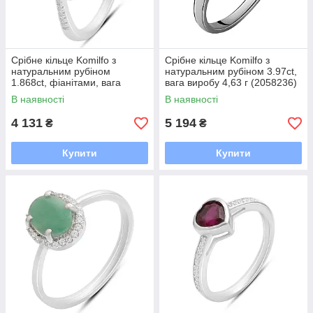
Срібне кільце Komilfo з
Срібне кільце Komilfo з
натуральним рубіном
натуральним рубіном 3.97ct,
1.868ct, фіанітами, вага
вага виробу 4,63 г (2058236)
виробу 3,14 г (2205241) 18.5
18 розмір
В наявності
В наявності
розмір
4 131
5 194
₴
₴
Купити
Купити