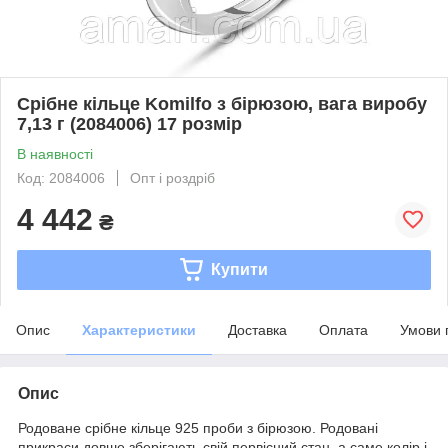
Срібне кільце Komilfo з бірюзою, вага виробу
7,13 г (2084006) 17 розмір
В наявності
Код: 2084006
Опт і роздріб
4 442
₴
Купити
Опис
Характеристики
Доставка
Оплата
Умови 
Опис
Родоване срібне кільце 925 проби з бірюзою. Родовані
прикраси довше зберігають свій первісний стан, а саме колір і