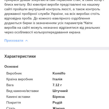
блиск металу. Всі ювелірні вироби представлені на нашому
сайті пройшли внутрішній контроль якості, а також контроль
державної пробірної служби України, на всіх виробах стоїть
відповідна проба. До кожного ювелірного оздоблення
додаються бирки із зазначенням усіх параметрів.*Квіти
виробів на сайті можуть незначно відрізнятися від реальних
через особливості кольоропередавання екрана
Приховати
Характеристики
Основні
Виробник
Komilfo
Країна виробник
Італія
Вага
7.12 г
Вид каменю/вставки
Штучний
Камені вставки
Бірюза
Покриття
Родій
Стать
Жіноча