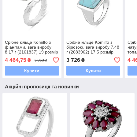
Срібне кільце Komilfo з
Срібне кільце Komilfo з
Сріб
фіанітами, вага виробу
бірюзою, вага виробу 7,48
нату
8,17 г (2161837) 19 розмір
г (2083962) 17.5 розмір
топа
виро
4 464,75
3 726
4 4
₴
₴
5 953 ₴
розм
Купити
Купити
Акційні пропозиції та новинки