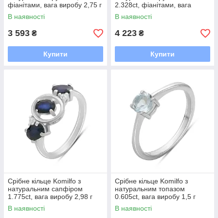
фіанітами, вага виробу 2,75 г
2.328ct, фіанітами, вага
(2205142) 18 розмір
виробу 3,09 г (2205296) 18.5
В наявності
В наявності
розмір
3 593
4 223
₴
₴
Купити
Купити
Срібне кільце Komilfo з
Срібне кільце Komilfo з
натуральним сапфіром
натуральним топазом
1.775ct, вага виробу 2,98 г
0.605ct, вага виробу 1,5 г
(2194743) 18 розмір
(2179474) 17 розмір
В наявності
В наявності