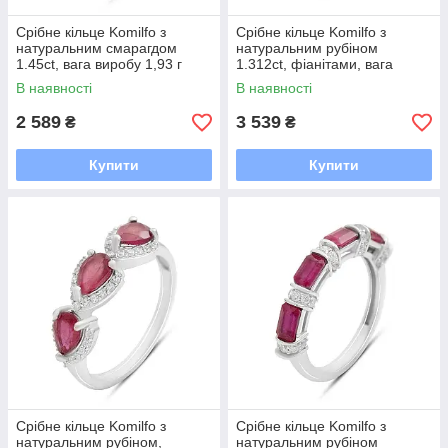
Срібне кільце Komilfo з
Срібне кільце Komilfo з
натуральним смарагдом
натуральним рубіном
1.45ct, вага виробу 1,93 г
1.312ct, фіанітами, вага
(2214106) 17.5 розмір
виробу 2,55 г (2205067) 17
В наявності
В наявності
розмір
2 589
3 539
₴
₴
Купити
Купити
Срібне кільце Komilfo з
Срібне кільце Komilfo з
натуральним рубіном,
натуральним рубіном