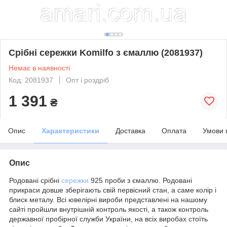
Срібні сережки Komilfo з ємаллю (2081937)
Немає в наявності
Код: 2081937
Опт і роздріб
1 391
₴
Опис
Характеристики
Доставка
Оплата
Умови 
Опис
Родовані срібні
сережки
925 проби з ємаллю. Родовані
прикраси довше зберігають свій первісний стан, а саме колір і
блиск металу. Всі ювелірні вироби представлені на нашому
сайті пройшли внутрішній контроль якості, а також контроль
державної пробірної служби України, на всіх виробах стоїть