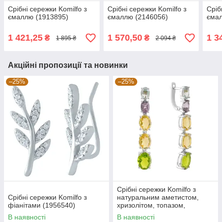
Срібні сережки Komilfo з
Срібні сережки Komilfo з
Сріб
ємаллю (1913895)
ємаллю (2146056)
ємал
1 421,25
1 570,50
1 3
₴
₴
1 895 ₴
2 094 ₴
Акційні пропозиції та новинки
–25%
–25%
Срібні сережки Komilfo з
Срібні сережки Komilfo з
натуральним аметистом,
фіанітами (1956540)
хризолітом, топазом,
цитрином (2183259)
В наявності
В наявності