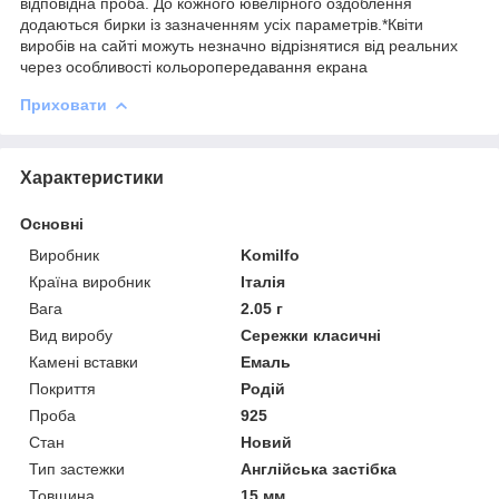
відповідна проба. До кожного ювелірного оздоблення
додаються бирки із зазначенням усіх параметрів.*Квіти
виробів на сайті можуть незначно відрізнятися від реальних
через особливості кольоропередавання екрана
Приховати
Характеристики
Основні
Виробник
Komilfo
Країна виробник
Італія
Вага
2.05 г
Вид виробу
Сережки класичні
Камені вставки
Емаль
Покриття
Родій
Проба
925
Стан
Новий
Тип застежки
Англійська застібка
Товщина
15 мм