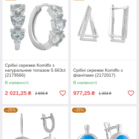
Срібні сережки Komilfo з
натуральним топазом 5.663ct
Срібні сережки Komilfo з
(2179566)
фіанітами (2172017)
В наявності
В наявності
2 021,25
977,25
₴
₴
2 695 ₴
1 303 ₴
–25%
–25%