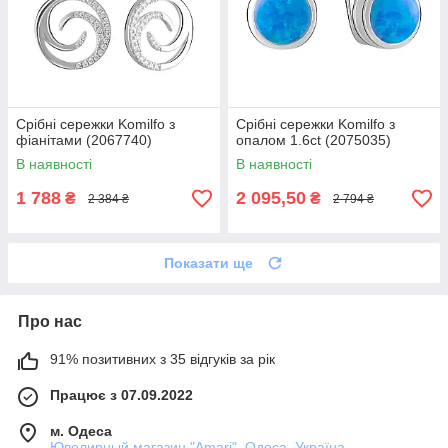
Срібні сережки Komilfo з
Срібні сережки Komilfo з
фіанітами (2067740)
опалом 1.6ct (2075035)
В наявності
В наявності
1 788
2 095,50
₴
₴
2 384 ₴
2 794 ₴
Показати ще
Про нас
91% позитивних з 35 відгуків за рік
Працює з 07.09.2022
м. Одеса
Ювелирный магазин "Amari", Одеса, Україна