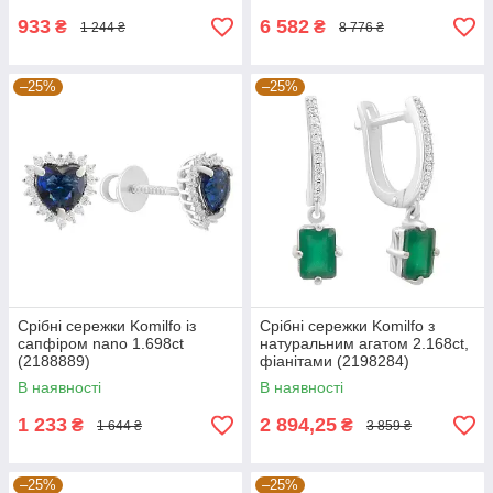
933
6 582
₴
₴
1 244 ₴
8 776 ₴
–25%
–25%
Срібні сережки Komilfo із
Срібні сережки Komilfo з
сапфіром nano 1.698ct
натуральним агатом 2.168ct,
(2188889)
фіанітами (2198284)
В наявності
В наявності
1 233
2 894,25
₴
₴
1 644 ₴
3 859 ₴
–25%
–25%