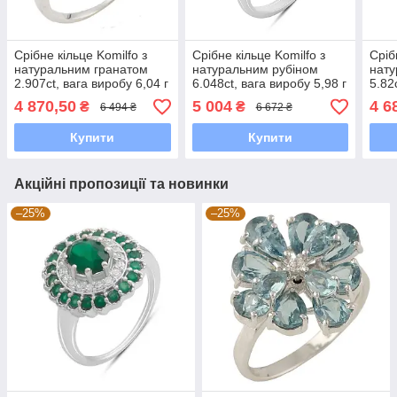
Срібне кільце Komilfo з
Срібне кільце Komilfo з
Сріб
натуральним гранатом
натуральним рубіном
нат
2.907ct, вага виробу 6,04 г
6.048ct, вага виробу 5,98 г
5.82
(0477633) 17.5 розмір
(2188001) 17.5 розмір
виро
4 870,50
5 004
4 6
₴
₴
6 494 ₴
6 672 ₴
18.5
Купити
Купити
Акційні пропозиції та новинки
–25%
–25%