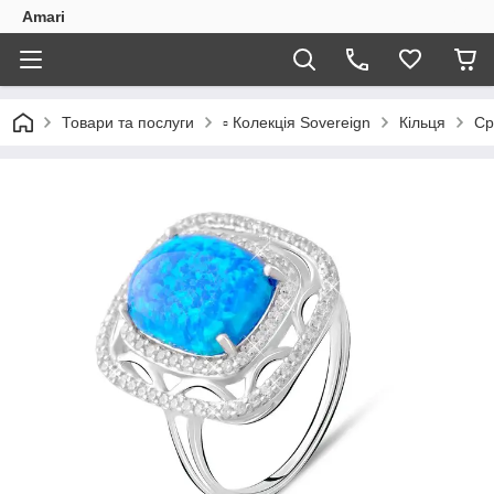
Amari
Товари та послуги
▫️ Колекція Sovereign
Кільця
Ср