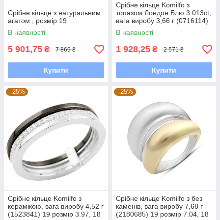
Срібне кільце Komilfo з
Срібне кільце з натуральним
топазом Лондон Блю 3.013ct,
агатом , розмір 19
вага виробу 3,66 г (0716114)
17 розмір
В наявності
В наявності
5 901,75
1 928,25
₴
₴
7 869 ₴
2 571 ₴
Купити
Купити
–25%
–25%
Срібне кільце Komilfo з
Срібне кільце Komilfo з без
керамікою, вага виробу 4,52 г
каменів, вага виробу 7,68 г
(1523841) 19 розмір 3.97, 18
(2180685) 19 розмір 7.04, 18