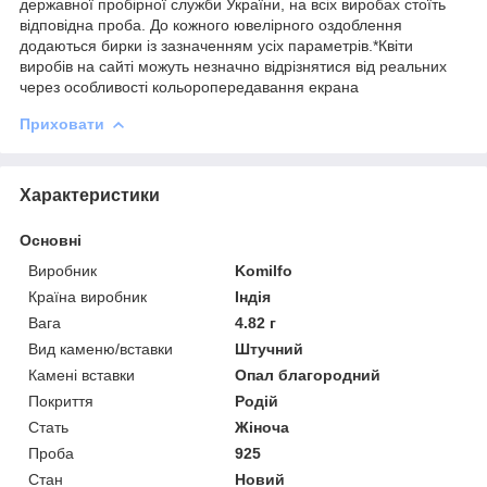
державної пробірної служби України, на всіх виробах стоїть
відповідна проба. До кожного ювелірного оздоблення
додаються бирки із зазначенням усіх параметрів.*Квіти
виробів на сайті можуть незначно відрізнятися від реальних
через особливості кольоропередавання екрана
Приховати
Характеристики
Основні
Виробник
Komilfo
Країна виробник
Індія
Вага
4.82 г
Вид каменю/вставки
Штучний
Камені вставки
Опал благородний
Покриття
Родій
Стать
Жіноча
Проба
925
Стан
Новий