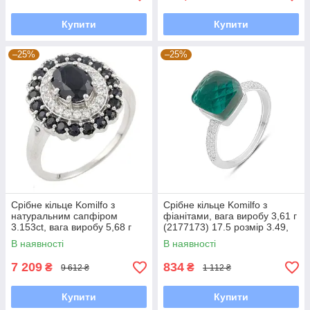
Купити
Купити
–25%
–25%
Срібне кільце Komilfo з
Срібне кільце Komilfo з
натуральним сапфіром
фіанітами, вага виробу 3,61 г
3.153ct, вага виробу 5,68 г
(2177173) 17.5 розмір 3.49,
(0468839) 19 розмір 6.58, 18
18
В наявності
В наявності
7 209
834
₴
₴
9 612 ₴
1 112 ₴
Купити
Купити