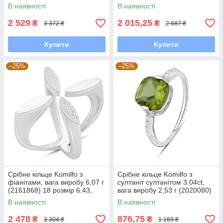
В наявності
В наявності
2 529
2 015,25
₴
₴
3 372 ₴
2 687 ₴
Купити
Купити
–25%
–25%
Срібне кільце Komilfo з
Срібне кільце Komilfo з
фіанітами, вага виробу 6,07 г
султаніт султанітом 3.04ct,
(2161868) 18 розмір 6.43,
вага виробу 2,53 г (2020080)
19.5
18 розмір 2.24, 18.5
В наявності
В наявності
2 478
876,75
₴
₴
3 304 ₴
1 169 ₴