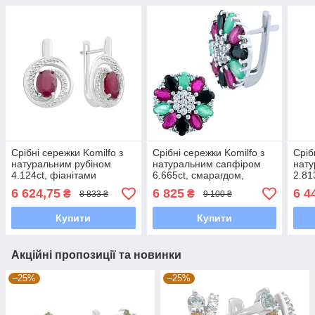
Срібні сережки Komilfo з
Срібні сережки Komilfo з
Сріб
натуральним рубіном
натуральним сапфіром
нат
4.124ct, фіанітами
6.665ct, смарагдом,
2.81
(2165255)
рубіном (1843116)
6 624,75
6 825
6 4
₴
₴
8 833 ₴
9 100 ₴
Купити
Купити
Акційні пропозиції та новинки
–25%
–25%