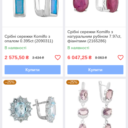
Срібні сережки Komilfo з
Срібні сережки Komilfo з
натуральним рубіном 7.97ct,
опалом 0.395ct (2090311)
фіанітами (2165286)
В наявності
В наявності
2 575,50
6 047,25
₴
₴
3 434 ₴
8 063 ₴
Купити
Купити
–25%
–25%