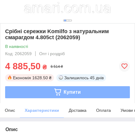
Срібні сережки Komilfo з натуральним
смарагдом 4.805ct (2062059)
В наявності
Код: 2062059
Опт і роздріб
4 885,50
₴
6 514 ₴
Економія
1628.50 ₴
Залишилось
45 днів
Купити
Опис
Характеристики
Доставка
Оплата
Умови 
Опис