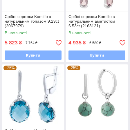
Срібні сережки Komilfo з
Срібні сережки Komilfo з
натуральним топазом 9.29ct
натуральним аметистом
(2067979)
6.53ct (2163121)
В наявності
В наявності
5 823
4 935
₴
₴
7 764 ₴
6 580 ₴
Купити
Купити
–25%
–25%