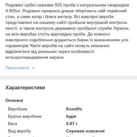
Родовані срібні сережки 925 проби з натуральним смарагдом
4.805ct. Родовані прикраси довше зберігають свій первісний
стан, а саме колір і блиск металу. Всі ювелірні вироби
представлені на нашому сайті пройшли внутрішній контроль
якості, а також контроль державної пробірної служби України,
на всіх виробах стоїть відповідна проба. До кожного
ювелірного оздоблення додаються бирки із зазначенням усіх
параметрів.*Квіти виробів на сайті можуть незначно
відрізнятися від реальних через особливості
кольоропередавання екрана
Приховати
Характеристики
Основні
Виробник
Komilfo
Країна виробник
Індія
Вага
3.87 г
Вид виробу
Сережки класичні