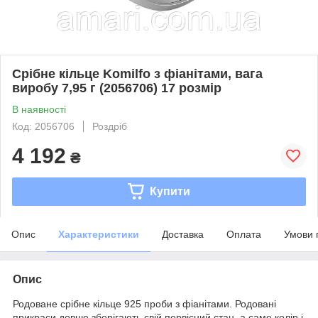
Срібне кільце Komilfo з фіанітами, вага
виробу 7,95 г (2056706) 17 розмір
В наявності
Код: 2056706
Роздріб
4 192
₴
Купити
Опис
Характеристики
Доставка
Оплата
Умови 
Опис
Родоване срібне кільце 925 проби з фіанітами. Родовані
прикраси довше зберігають свій первісний стан, а саме колір і