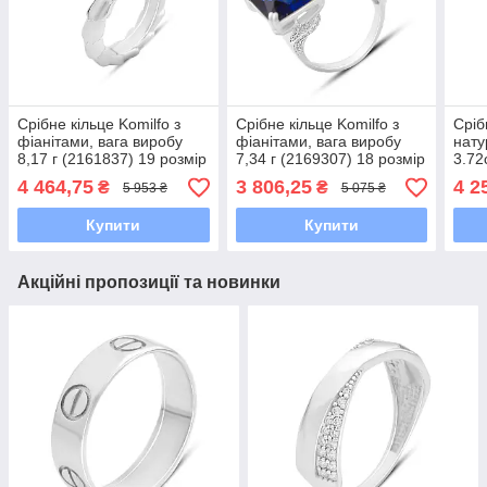
Срібне кільце Komilfo з
Срібне кільце Komilfo з
Сріб
фіанітами, вага виробу
фіанітами, вага виробу
нату
8,17 г (2161837) 19 розмір
7,34 г (2169307) 18 розмір
3.72
виро
4 464,75
3 806,25
4 2
₴
₴
5 953 ₴
5 075 ₴
18 р
Купити
Купити
Акційні пропозиції та новинки