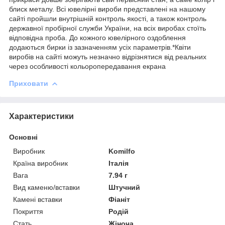
блиск металу. Всі ювелірні вироби представлені на нашому
сайті пройшли внутрішній контроль якості, а також контроль
державної пробірної служби України, на всіх виробах стоїть
відповідна проба. До кожного ювелірного оздоблення
додаються бирки із зазначенням усіх параметрів.*Квіти
виробів на сайті можуть незначно відрізнятися від реальних
через особливості кольоропередавання екрана
Приховати
Характеристики
Основні
Виробник
Komilfo
Країна виробник
Італія
Вага
7.94 г
Вид каменю/вставки
Штучний
Камені вставки
Фіаніт
Покриття
Родій
Стать
Жіноча