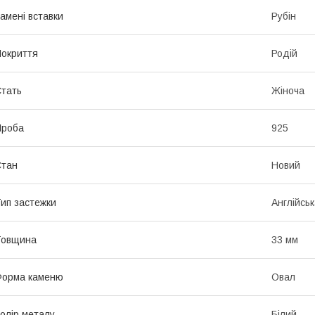
амені вставки
Рубін
окриття
Родій
тать
Жіноча
Проба
925
Стан
Новий
ип застежки
Англійськ
Товщина
33 мм
Форма каменю
Овал
олір металу
Білий