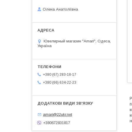
Олена Анатоліївна
Ювелирный магазин "Amari", Одеса,
Україна
+380 (67) 283-18-17
+380 (66) 634-22-23
Р
п
к
amari@22ukr.net
к
н
+380672831817