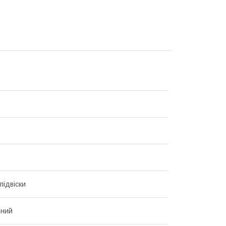
підвіски
ьний