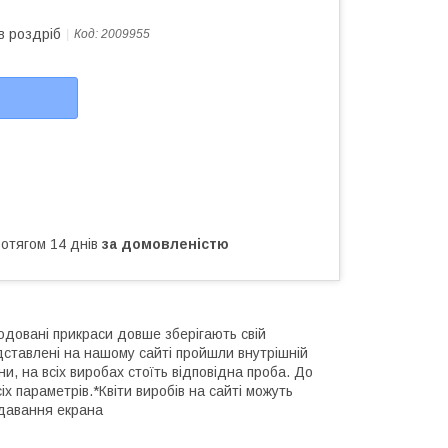
в роздріб
Код:
2009955
ротягом 14 днів
за домовленістю
одовані прикраси довше зберігають свій
редставлені на нашому сайті пройшли внутрішній
и, на всіх виробах стоїть відповідна проба. До
 параметрів.*Квіти виробів на сайті можуть
едавання екрана