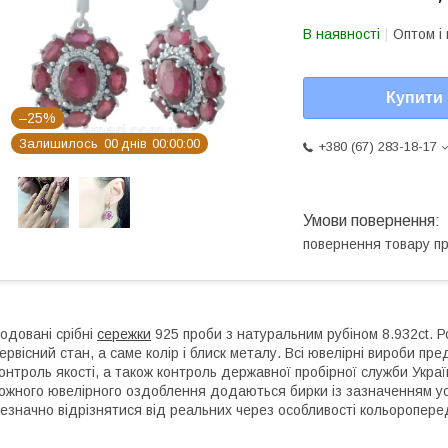
В наявності
Оптом і 
Купити
–25%
Залишилось
0
0
днів
0
0
0
0
0
0
+380 (67) 283-18-17
повернення товару п
одовані срібні
сережки
925 проби з натуральним рубіном 8.932ct. Р
ервісний стан, а саме колір і блиск металу. Всі ювелірні вироби п
онтроль якості, а також контроль державної пробірної служби Україн
ожного ювелірного оздоблення додаються бирки із зазначенням усіх
езначно відрізнятися від реальних через особливості кольоропер