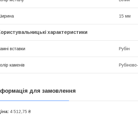
Ширина
15 мм
Користувальницькі характеристики
амні вставки
Рубін
олір каменів
Рубіново
нформація для замовлення
іна:
4 512,75 ₴