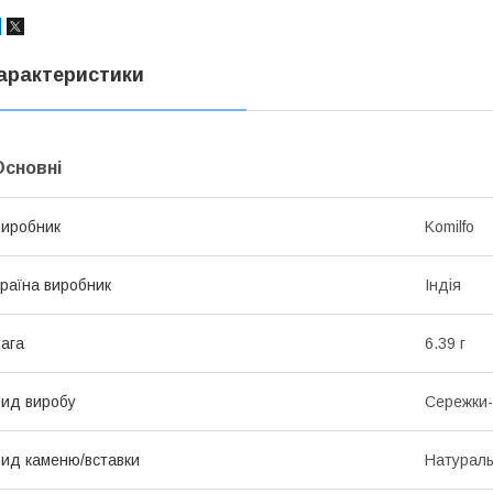
арактеристики
Основні
иробник
Komilfo
раїна виробник
Індія
ага
6.39 г
ид виробу
Сережки-
ид каменю/вставки
Натурал