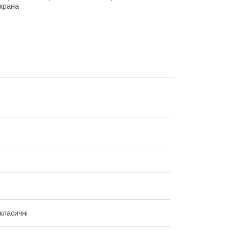
екрана
класичні