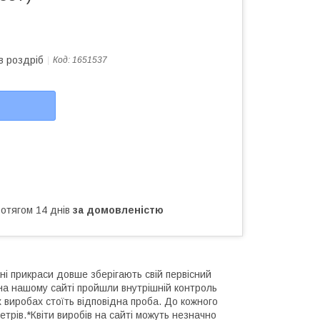
в роздріб
Код:
1651537
ротягом 14 днів
за домовленістю
ні прикраси довше зберігають свій первісний
і на нашому сайті пройшли внутрішній контроль
х виробах стоїть відповідна проба. До кожного
трів.*Квіти виробів на сайті можуть незначно