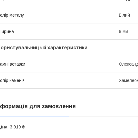
олір металу
Білий
Ширина
8 мм
Користувальницькі характеристики
амні вставки
Олександ
олір каменів
Хамелео
нформація для замовлення
іна:
3 919 ₴