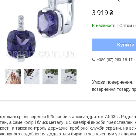
3 919 ₴
В наявності
Оптом і 
Купити
+380 (67) 283-18-17
повернення товару п
одовані срібні сережки 925 проби з александритом 7.563ct. Родова
тан, а саме колір і блиск металу. Всі ювелірні вироби представлен
кості, а також контроль державної пробірної служби України, на всі
велірного оздоблення додаються бирки із зазначенням усіх параме