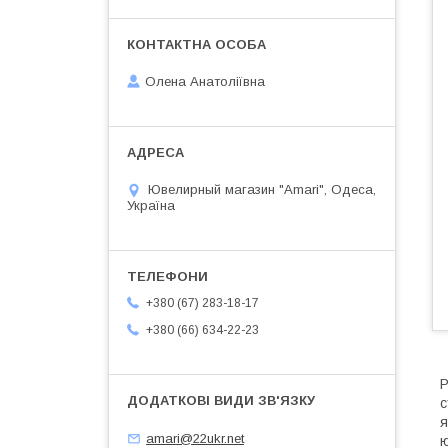
Олена Анатоліївна
Ювелирный магазин "Amari", Одеса,
Україна
+380 (67) 283-18-17
+380 (66) 634-22-23
Р
с
я
amari@22ukr.net
ю