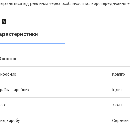
ідрізнятися від реальних через особливості кольоропередавання 
арактеристики
Основні
иробник
Komilfo
раїна виробник
Індія
ага
3.84 г
ид виробу
Сережки 