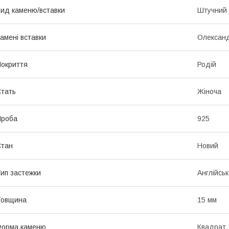
ид каменю/вставки
Штучний
амені вставки
Олексан
окриття
Родій
тать
Жіноча
Проба
925
Стан
Новий
ип застежки
Англійськ
Товщина
15 мм
Форма каменю
Квадрат