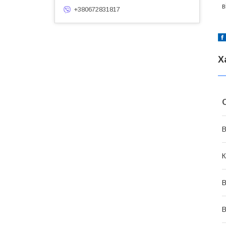
в
+380672831817
Х
В
К
В
В