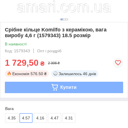
Срібне кільце Komilfo з керамікою, вага
виробу 4,6 г (1579343) 18.5 розмір
В наявності
Код: 1579343
Опт і роздріб
1 729,50
₴
2 306 ₴
Економія
576.50 ₴
Залишилось
46 днів
Купити
Вага
4.35
4.57
4.16
4.47
4.31