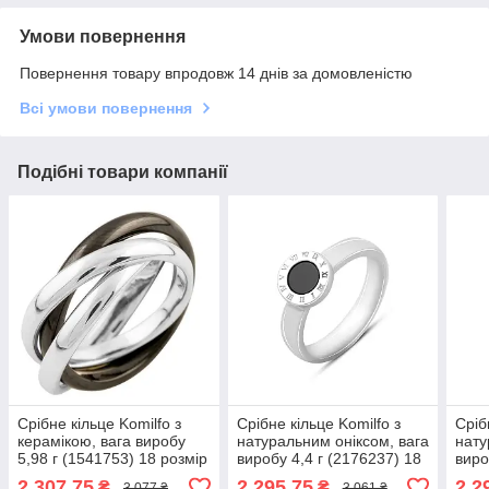
Умови повернення
Повернення товару впродовж 14 днів за домовленістю
Всі умови повернення
Подібні товари компанії
Срібне кільце Komilfo з
Срібне кільце Komilfo з
Сріб
керамікою, вага виробу
натуральним оніксом, вага
нату
5,98 г (1541753) 18 розмір
виробу 4,4 г (2176237) 18
виро
5.64, 16.5
розмір
розм
2 307,75
2 295,75
2 2
₴
₴
3 077 ₴
3 061 ₴