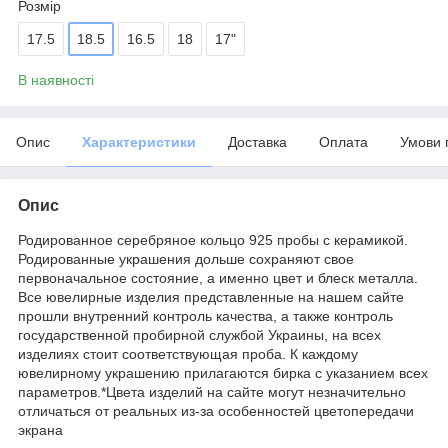
Розмір
17.5
18.5
16.5
18
17"
В наявності
Опис
Характеристики
Доставка
Оплата
Умови 
Опис
Родированное серебряное кольцо 925 пробы с керамикой.
Родированные украшения дольше сохраняют свое
первоначальное состояние, а именно цвет и блеск металла.
Все ювелирные изделия представленные на нашем сайте
прошли внутренний контроль качества, а также контроль
государственной пробирной службой Украины, на всех
изделиях стоит соответствующая проба. К каждому
ювелирному украшению прилагаются бирка с указанием всех
параметров.*Цвета изделий на сайте могут незначительно
отличаться от реальных из-за особенностей цветопередачи
экрана