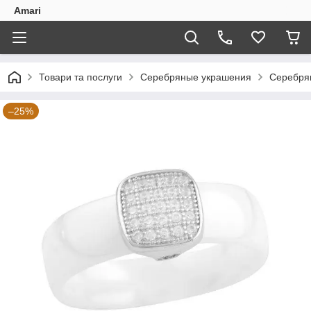
Amari
Товари та послуги
Серебряные украшения
Серебря
–25%