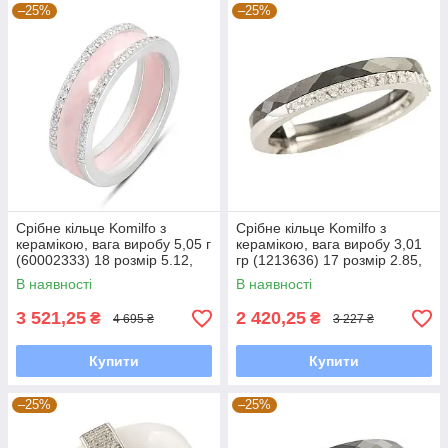
–25%
–25%
Срібне кільце Komilfo з
Срібне кільце Komilfo з
керамікою, вага виробу 5,05 г
керамікою, вага виробу 3,01
(60002333) 18 розмір 5.12,
гр (1213636) 17 розмір 2.85,
18.5
18
В наявності
В наявності
3 521,25
2 420,25
₴
₴
4 695 ₴
3 227 ₴
Купити
Купити
–25%
–25%