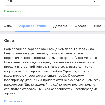
18
В наявності
Опис
Характеристики
Доставка
Оплата
Умови 
Опис
Родированное серебряное кольцо 925 пробы с керамикой.
Родированные украшения дольше сохраняют свое
первоначальное состояние, а именно цвет и блеск металла.
Все ювелирные изделия представленные на нашем сайте
прошли внутренний контроль качества, а также контроль
государственной пробирной службой Украины, на всех
изделиях стоит соответствующая проба. К каждому
ювелирному украшению прилагаются бирка с указанием всех
параметров.*Цвета изделий на сайте могут незначительно
отличаться от реальных из-за особенностей цветопередачи
экрана
Приховати