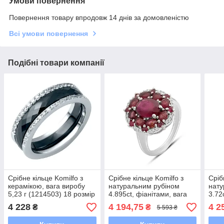
Умови повернення
Повернення товару впродовж 14 днів за домовленістю
Всі умови повернення
Подібні товари компанії
Срібне кільце Komilfo з
Срібне кільце Komilfo з
Сріб
керамікою, вага виробу
натуральним рубіном
нату
5,23 г (1214503) 18 розмір
4.895ct, фіанітами, вага
3.72
4.88, 18.5
виробу 5,84 г (2165637)
виро
4 228
4 194,75
4 2
₴
₴
5 593 ₴
17 розмір
18 р