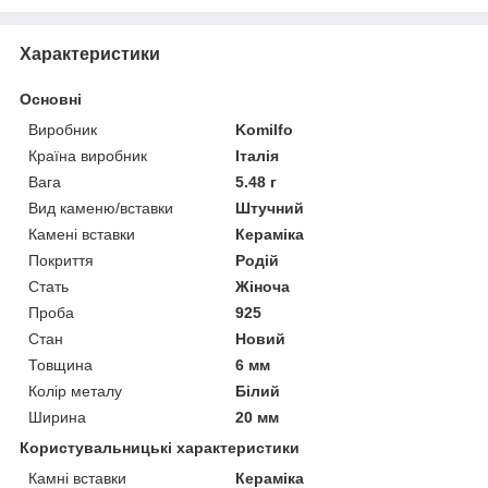
Характеристики
Основні
Виробник
Komilfo
Країна виробник
Італія
Вага
5.48 г
Вид каменю/вставки
Штучний
Камені вставки
Кераміка
Покриття
Родій
Стать
Жіноча
Проба
925
Стан
Новий
Товщина
6 мм
Колір металу
Білий
Ширина
20 мм
Користувальницькі характеристики
Камні вставки
Кераміка