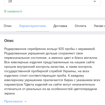
18
В наявності
Опис
Характеристики
Доставка
Оплата
Умови 
Опис
Родированное серебряное кольцо 925 пробы с керамикой.
Родированные украшения дольше сохраняют свое
первоначальное состояние, а именно цвет и блеск металла.
Все ювелирные изделия представленные на нашем сайте
прошли внутренний контроль качества, а также контроль
государственной пробирной службой Украины, на всех
изделиях стоит соответствующая проба. К каждому
ювелирному украшению прилагаются бирка с указанием всех
параметров.*Цвета изделий на сайте могут незначительно
отличаться от реальных из-за особенностей цветопередачи
экрана
Приховати