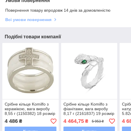
Умови повернення
Повернення товару впродовж 14 днів за домовленістю
Всі умови повернення
Подібні товари компанії
Срібне кільце Komilfo з
Срібне кільце Komilfo з
Сріб
керамікою, вага виробу
фіанітами, вага виробу
нат
8,55 г (1150382) 18 розмір
8,17 г (2161837) 19 розмір
5.82
7.9, 18.5
виро
4 486
4 464,75
4 6
₴
₴
5 953 ₴
18.5