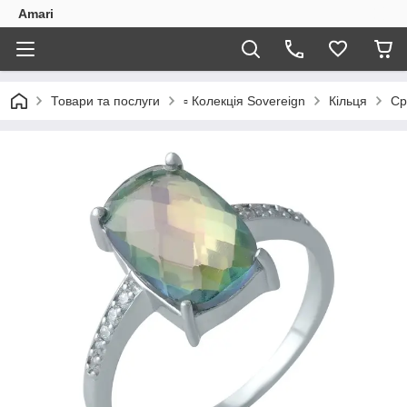
Amari
Товари та послуги
▫️ Колекція Sovereign
Кільця
Ср