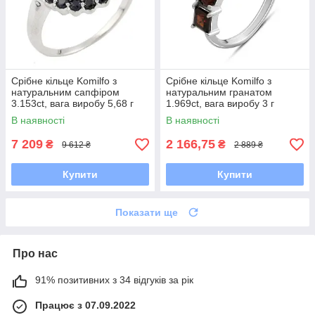
Срібне кільце Komilfo з
Срібне кільце Komilfo з
натуральним сапфіром
натуральним гранатом
3.153ct, вага виробу 5,68 г
1.969ct, вага виробу 3 г
(0468839) 19 розмір 6.58, 18
(2181989) 17.5 розмір 2.74,
В наявності
В наявності
17"
7 209
2 166,75
₴
₴
9 612 ₴
2 889 ₴
Купити
Купити
Показати ще
Про нас
91% позитивних з 34 відгуків за рік
Працює з 07.09.2022