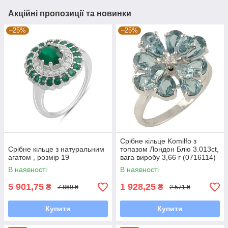
Акційні пропозиції та новинки
–25%
–25%
Срібне кільце Komilfo з
Срібне кільце з натуральним
топазом Лондон Блю 3.013ct,
агатом , розмір 19
вага виробу 3,66 г (0716114)
17 розмір
В наявності
В наявності
5 901,75
1 928,25
₴
₴
7 869 ₴
2 571 ₴
Купити
Купити