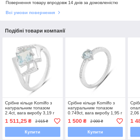
Повернення товару впродовж 14 днів за домовленістю
Всі умови повернення
Подібні товари компанії
Срібне кільце Komilfo з
Срібне кільце Komilfo з
Сріб
натуральним топазом
натуральним топазом
опал
2.4ct, вага виробу 3,19 г
0.749ct, вага виробу 1,95 г
2,06
(2166153) 18 розмір
(2188230) 17.5 розмір
1 511,25
1 500
1 4
₴
₴
2 015 ₴
2 000 ₴
2.02, 18
Купити
Купити