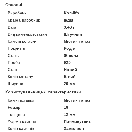
Основні
Виробник
Komilfo
Країна виробник
Індія
Вага
3.46 г
Вид каменю/вставки
Штучний
Камені вставки
Містик топаз
Покриття
Родій
Стать
Жіноча
Проба
925
Стан
Новий
Колір металу
Білий
Ширина
20 мм
Користувальницькі характеристики
Камні вставки
Містик топаз
Розмір
18
Товщина
12 мм
Форма каменя
Прямокутник
Колір каменів
Хамелеон