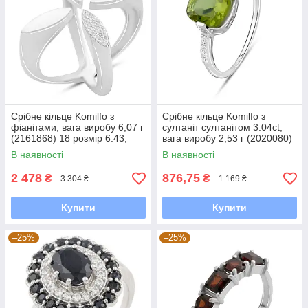
Срібне кільце Komilfo з
Срібне кільце Komilfo з
фіанітами, вага виробу 6,07 г
султаніт султанітом 3.04ct,
(2161868) 18 розмір 6.43,
вага виробу 2,53 г (2020080)
19.5
18 розмір 2.24, 18.5
В наявності
В наявності
2 478
876,75
₴
₴
3 304 ₴
1 169 ₴
Купити
Купити
–25%
–25%