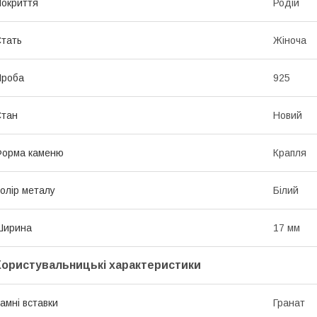
окриття
Родій
тать
Жіноча
Проба
925
Стан
Новий
Форма каменю
Крапля
олір металу
Білий
Ширина
17 мм
Користувальницькі характеристики
амні вставки
Гранат