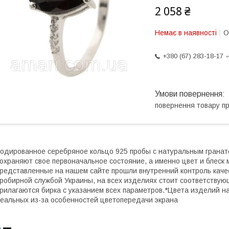
2 058 ₴
Немає в наявності
О
+380 (67) 283-18-17
повернення товару п
одированное серебряное кольцо 925 пробы с натуральным гранат
охраняют свое первоначальное состояние, а именно цвет и блеск
редставленные на нашем сайте прошли внутренний контроль качес
робирной службой Украины, на всех изделиях стоит соответству
рилагаются бирка с указанием всех параметров.*Цвета изделий на
еальных из-за особенностей цветопередачи экрана