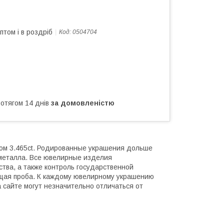
птом і в роздріб
Код:
0504704
ротягом 14 днів
за домовленістю
ом 3.465ct. Родированные украшения дольше
 металла. Все ювелирные изделия
тва, а также контроль государственной
ющая проба. К каждому ювелирному украшению
 сайте могут незначительно отличаться от