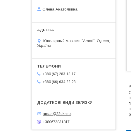
Олена Анатоліївна
Ювелирный магазин "Amari", Одеса,
Україна
+380 (67) 283-18-17
+380 (66) 634-22-23
Р
с
п
п
п
amari@22ukr.net
р
+380672831817