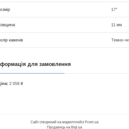
озмір
17"
Товщина
11 мм
олір каменів
Темно-ч
нформація для замовлення
іна:
2 058 ₴
Сайт створений на маркетплейсі
Prom.ua
Продавець на Bigl.ua