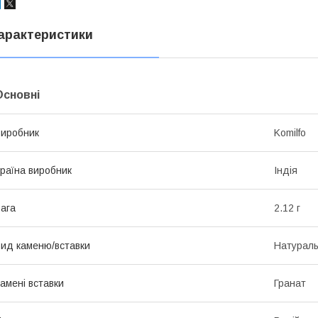
арактеристики
Основні
иробник
Komilfo
раїна виробник
Індія
ага
2.12 г
ид каменю/вставки
Натурал
амені вставки
Гранат