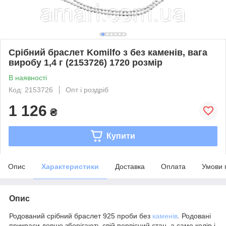
Срібний браслет Komilfo з без каменів, вага
виробу 1,4 г (2153726) 1720 розмір
В наявності
Код: 2153726
Опт і роздріб
1 126
₴
Купити
Опис
Характеристики
Доставка
Оплата
Умови 
Опис
Родований срібний браслет 925 проби без
каменів
. Родовані
прикраси довше зберігають свій первісний стан, а саме колір і