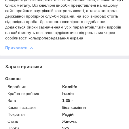
блиск металу. Всі ювелірні вироби представлені на нашому
сайті пройшли внутрішній контроль якості, а також контроль
державної пробірної служби України, на всіх виробах стоїть
відповідна проба. До кожного ювелірного оздоблення
додаються бирки зазначенням усіх параметрів.*Квіти виробів
на сайті можуть незначно відрізнятися від реальних через
особливості кольоропередавання екрана
Приховати
Характеристики
Основні
Виробник
Komilfo
Країна виробник
Італія
Вага
1.35 г
Камені вставки
Без каміння
Покриття
Родій
Стать
Жіноча
Проба
925