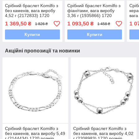
Срібний браслет Komilfo з
Срібний браслет Komilfo з
Сріб
без каменів, вага виробу
фіанітами, вага виробу
кера
4,52 г (2172833) 1720
3,36 г (1935866) 1720
вага
розмір
розмір
(198
1 369,50
1 093,50
1 0
₴
₴
1 826 ₴
1 458 ₴
Купити
Купити
Акційні пропозиції та новинки
Срібний браслет Komilfo з
Срібний браслет Komilfo з
без каменів, вага виробу 5,49
без каменів, вага виробу 4,02
г (2144434) 1720 розмір
г (2208983) 1720 розмір