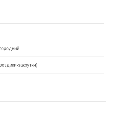
городний
гвоздики-закрутки)