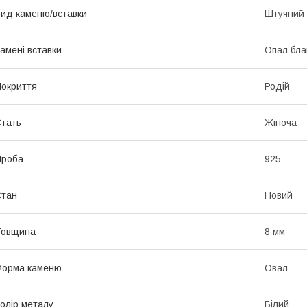
ид каменю/вставки
Штучний
амені вставки
Опал бла
окриття
Родій
тать
Жіноча
Проба
925
Стан
Новий
Товщина
8 мм
Форма каменю
Овал
олір металу
Білий