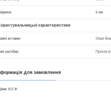
Ширина
6 мм
Користувальницькі характеристики
амні вставки
Опал бла
ип застібки
Пусети (
нформація для замовлення
іна:
921 ₴