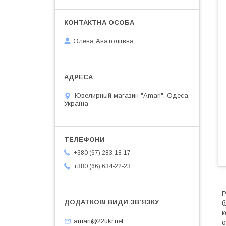
Олена Анатоліївна
Ювелирный магазин "Amari", Одеса,
Україна
+380 (67) 283-18-17
+380 (66) 634-22-23
Р
б
к
amari@22ukr.net
о