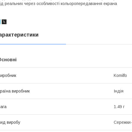
ід реальних через особливості кольоропередавання екрана
арактеристики
Основні
иробник
Komilfo
раїна виробник
Індія
ага
1.49 г
ид виробу
Сережки-