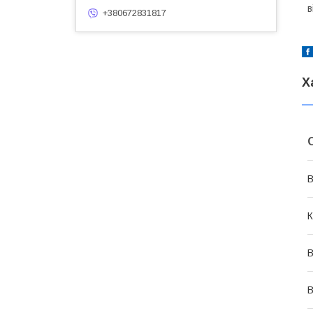
в
+380672831817
Х
В
К
В
В