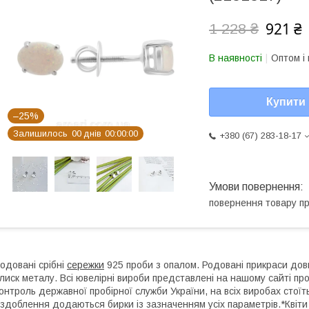
921 ₴
1 228 ₴
В наявності
Оптом і 
Купити
–25%
Залишилось
0
0
днів
0
0
0
0
0
0
+380 (67) 283-18-17
повернення товару п
одовані срібні
сережки
925 проби з опалом. Родовані прикраси довше
лиск металу. Всі ювелірні вироби представлені на нашому сайті про
онтроль державної пробірної служби України, на всіх виробах стоїт
здоблення додаються бирки із зазначенням усіх параметрів.*Квіти 