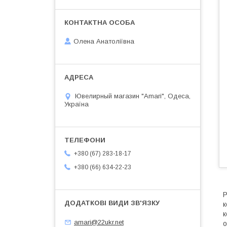
Олена Анатоліївна
Ювелирный магазин "Amari", Одеса,
Україна
+380 (67) 283-18-17
+380 (66) 634-22-23
Р
к
к
amari@22ukr.net
о