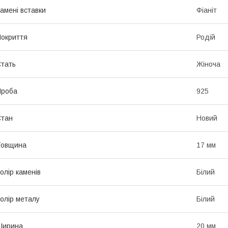
амені вставки
Фіаніт
окриття
Родій
тать
Жіноча
Проба
925
Стан
Новий
Товщина
17 мм
олір каменів
Білий
олір металу
Білий
Ширина
20 мм