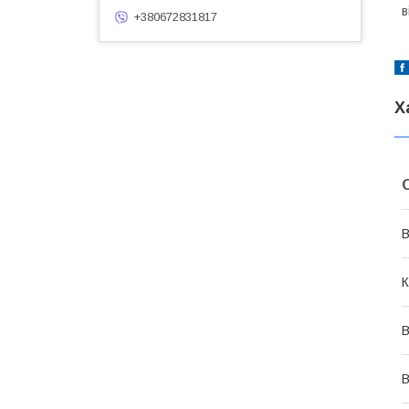
в
+380672831817
Х
В
К
В
В