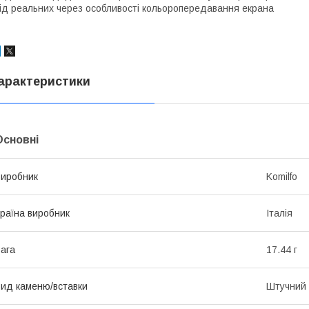
ід реальних через особливості кольоропередавання екрана
арактеристики
Основні
иробник
Komilfo
раїна виробник
Італія
ага
17.44 г
ид каменю/вставки
Штучний