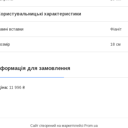
Користувальницькі характеристики
амні вставки
Фіаніт
озмір
18 см
нформація для замовлення
іна:
11 996 ₴
Сайт створений на маркетплейсі
Prom.ua