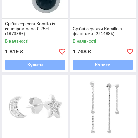
Срібні сережки Komilfo із
сапфіром nano 0.75ct
Срібні сережки Komilfo з
(1673386)
фіанітами (2214885)
В наявності
В наявності
1 819
1 768
₴
₴
Купити
Купити