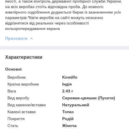
якості, а також контроль державної пробірної служби України,
на всіх виробах стоїть відповідна проба. До кожного
ювелірного оздоблення додаються бирки із зазначенням усіх
параметрів.*Квіти виробів на сайті можуть незначно
відрізнятися від реальних через особливості
кольоропередавання екрана
Приховати
Характеристики
Основні
Виробник
Komilfo
Країна виробник
Індія
Вага
2.43 г
Вид виробу
Сережки-цвяшки (Пусети)
Вид каменю/вставки
Натуральний
Камені вставки
Топаз
Покриття
Родій
Стать
Жіноча