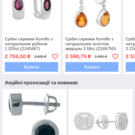
Срібні сережки Komilfo з
Срібні сережки Komilfo з
Сріб
натуральним рубіном
натуральним золотом
нат
1.025ct (2140467)
кварцом 3.58ct (2165750)
3.22
2 704,50
2 598,75
2 5
₴
₴
3 606 ₴
3 465 ₴
Купити
Купити
Акційні пропозиції та новинки