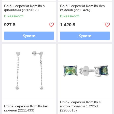
Срібні сережки Komilfo з
Срібні сережки Komilfo без
фіанітами (2209058)
каменів (2211426)
В наявності
В наявності
927
1 420
₴
₴
Купити
Купити
Срібні сережки Komilfo з
Срібні сережки Komilfo без
містик топазом 1.292ct
каменів (2211433)
(2206613)