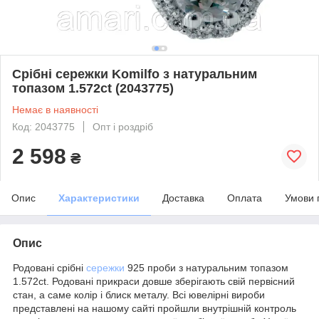
Срібні сережки Komilfo з натуральним
топазом 1.572ct (2043775)
Немає в наявності
Код: 2043775
Опт і роздріб
2 598
₴
Опис
Характеристики
Доставка
Оплата
Умови 
Опис
Родовані срібні
сережки
925 проби з натуральним топазом
1.572ct. Родовані прикраси довше зберігають свій первісний
стан, а саме колір і блиск металу. Всі ювелірні вироби
представлені на нашому сайті пройшли внутрішній контроль