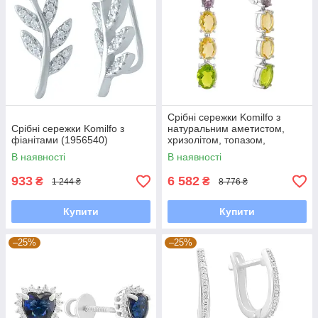
Срібні сережки Komilfo з
Срібні сережки Komilfo з
натуральним аметистом,
фіанітами (1956540)
хризолітом, топазом,
цитрином (2183259)
В наявності
В наявності
933
6 582
₴
₴
1 244 ₴
8 776 ₴
Купити
Купити
–25%
–25%