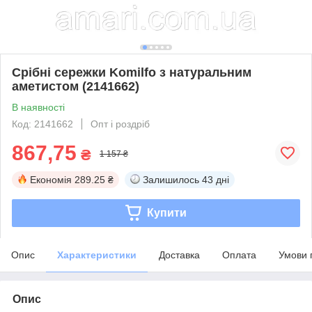
Срібні сережки Komilfo з натуральним
аметистом (2141662)
В наявності
Код: 2141662
Опт і роздріб
867,75
₴
1 157 ₴
Економія
289.25 ₴
Залишилось
43 дні
Купити
Опис
Характеристики
Доставка
Оплата
Умови 
Опис