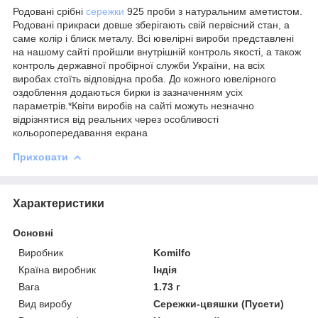
Родовані срібні
сережки
925 проби з натуральним аметистом.
Родовані прикраси довше зберігають свій первісний стан, а
саме колір і блиск металу. Всі ювелірні вироби представлені
на нашому сайті пройшли внутрішній контроль якості, а також
контроль державної пробірної служби України, на всіх
виробах стоїть відповідна проба. До кожного ювелірного
оздоблення додаються бирки із зазначенням усіх
параметрів.*Квіти виробів на сайті можуть незначно
відрізнятися від реальних через особливості
кольоропередавання екрана
Приховати
Характеристики
Основні
Виробник
Komilfo
Країна виробник
Індія
Вага
1.73 г
Вид виробу
Сережки-цвяшки (Пусети)