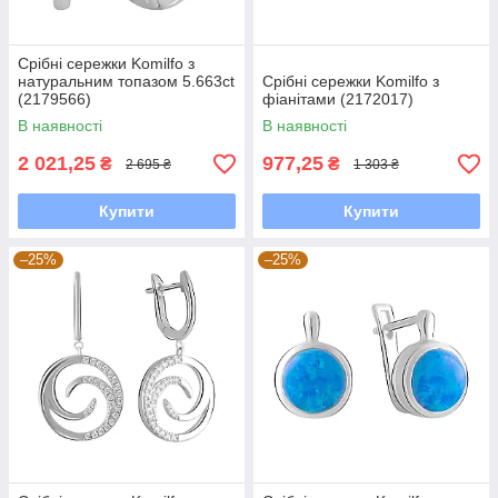
Срібні сережки Komilfo з
натуральним топазом 5.663ct
Срібні сережки Komilfo з
(2179566)
фіанітами (2172017)
В наявності
В наявності
2 021,25
977,25
₴
₴
2 695 ₴
1 303 ₴
Купити
Купити
–25%
–25%