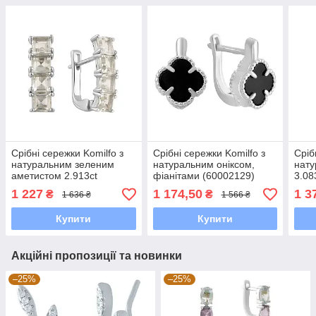
Срібні сережки Komilfo з
Срібні сережки Komilfo з
Сріб
натуральним зеленим
натуральним оніксом,
нату
аметистом 2.913ct
фіанітами (60002129)
3.08
(2083368)
1 227
1 174,50
1 3
₴
₴
1 636 ₴
1 566 ₴
Купити
Купити
Акційні пропозиції та новинки
–25%
–25%