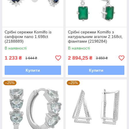
Срібні сережки Komilfo із
Срібні сережки Komilfo з
сапфіром nano 1.698ct
натуральним агатом 2.168ct,
(2188889)
фіанітами (2198284)
В наявності
В наявності
1 233
2 894,25
₴
₴
1 644 ₴
3 859 ₴
Купити
Купити
–25%
–25%