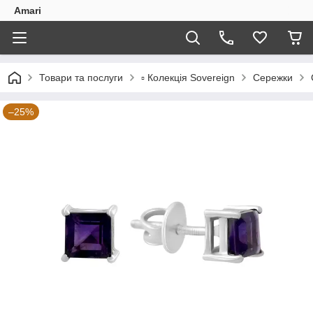
Amari
Товари та послуги
▫️ Колекція Sovereign
Сережки
–25%